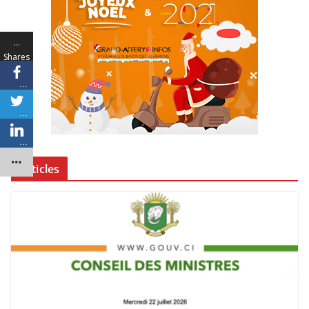
…
Shares
…
…
…
Articles