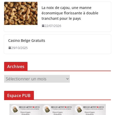
La noix de cajou, une manne
économique florissante à double
tranchant pour le pays
22/07/2026
Casino Belge Gratuits
29/10/2025
Archives
A
r
c
Espace PUB
h
i
v