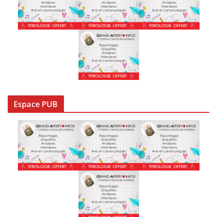
e
s
Espace PUB