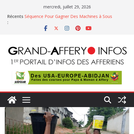
Passer
mercredi, juillet 29, 2026
au
Récents
Séquence Pour Gagner Des Machines à Sous
contenu
:
PROJETS DE DECRETS – CONSEILS DES MINISTRES
En Côte d’Ivoire, le trafic de gaz butane et son
mauvaise usage inquiètent
La noix de cajou, une manne économique
florissante à double tranchant pour le pays
Casino Belge Gratuits