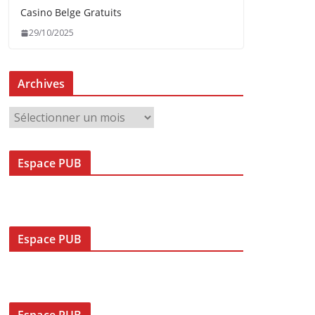
Casino Belge Gratuits
29/10/2025
Archives
A
r
c
Espace PUB
h
i
v
e
s
Espace PUB