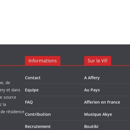
Informations
Sur le VIF
Contact
A Affery
he, de
fery et dans
Equipe
Au Pays
e source
FAQ
Afferien en France
c la
u de résidence
Contribution
Musique Akye
Recrutement
Boutiki