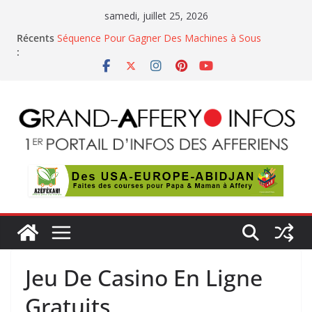
Passer
samedi, juillet 25, 2026
au
Récents
Séquence Pour Gagner Des Machines à Sous
contenu
:
PROJETS DE DECRETS – CONSEILS DES MINISTRES
En Côte d’Ivoire, le trafic de gaz butane et son
mauvaise usage inquiètent
La noix de cajou, une manne économique
florissante à double tranchant pour le pays
Casino Belge Gratuits
Jeu De Casino En Ligne
Gratuits