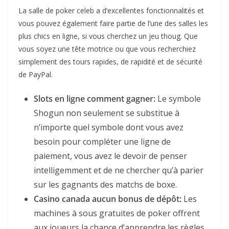
La salle de poker celeb a d’excellentes fonctionnalités et
vous pouvez également faire partie de l’une des salles les
plus chics en ligne, si vous cherchez un jeu thoug. Que
vous soyez une tête motrice ou que vous recherchiez
simplement des tours rapides, de rapidité et de sécurité
de PayPal.
Slots en ligne comment gagner:
Le symbole
Shogun non seulement se substitue à
n’importe quel symbole dont vous avez
besoin pour compléter une ligne de
paiement, vous avez le devoir de penser
intelligemment et de ne chercher qu’à parier
sur les gagnants des matchs de boxe.
Casino canada aucun bonus de dépôt:
Les
machines à sous gratuites de poker offrent
aux joueurs la chance d’apprendre les règles