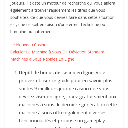
joueurs, il existe un moteur de recherche qui vous aidera
également à trouver rapidement les titres que vous
souhaitez. Ce que vous devriez faire dans cette situation
est, que ce soit en raison d’une erreur technique ou
humaine ou autrement.
Le Nouveau Casino
Calculer La Machine à Sous De Déviation Standard
Machines à Sous Rapides En Ligne
Dépôt de bonus de casino en ligne:
Vous
pouvez utiliser ce guide pour en savoir plus
sur les 9 meilleurs jeux de casino que vous
devriez viser en ligne, jouez gratuitsment aux
machines à sous de dernière génération cette
machine à sous offre également diverses
fonctionnalités et propose un gameplay