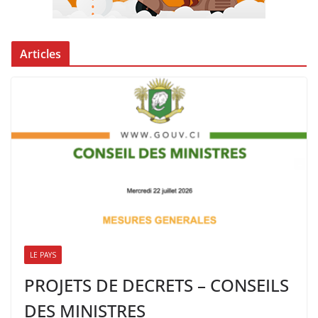
Articles
LE PAYS
PROJETS DE DECRETS – CONSEILS
DES MINISTRES