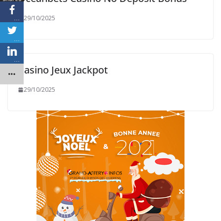
29/10/2025
…
…
…
Casino Jeux Jackpot
29/10/2025