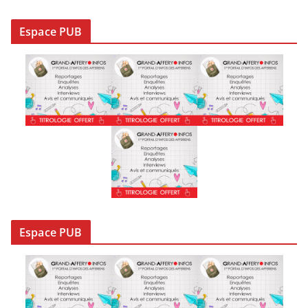
Espace PUB
Espace PUB