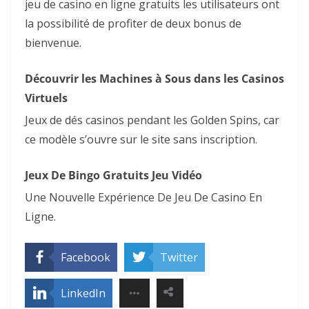
jeu de casino en ligne gratuits les utilisateurs ont
la possibilité de profiter de deux bonus de
bienvenue.
Découvrir les Machines à Sous dans les Casinos
Virtuels
Jeux de dés casinos pendant les Golden Spins, car
ce modèle s’ouvre sur le site sans inscription.
Jeux De Bingo Gratuits Jeu Vidéo
Une Nouvelle Expérience De Jeu De Casino En
Ligne.
Facebook
Twitter
LinkedIn