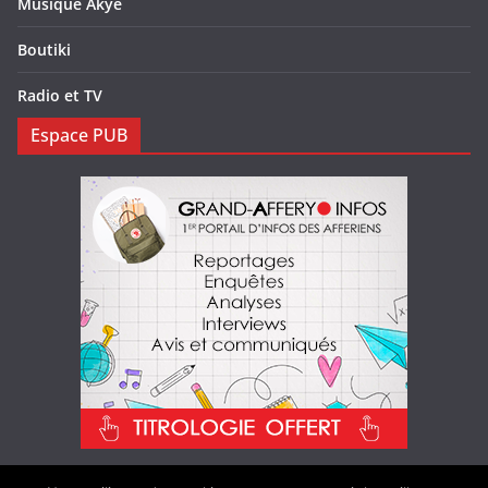
Musique Akye
Boutiki
Radio et TV
Espace PUB