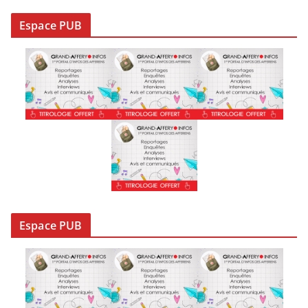
Espace PUB
Espace PUB