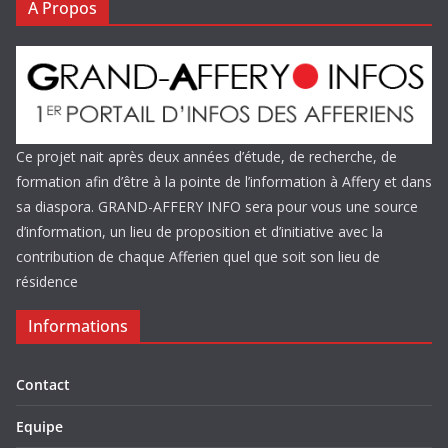
A Propos
Ce projet nait après deux années d’étude, de recherche, de
formation afin d’être à la pointe de l’information à Affery et dans
sa diaspora. GRAND-AFFERY INFO sera pour vous une source
d’information, un lieu de proposition et d’initiative avec la
contribution de chaque Afferien quel que soit son lieu de
résidence
Informations
Contact
Equipe