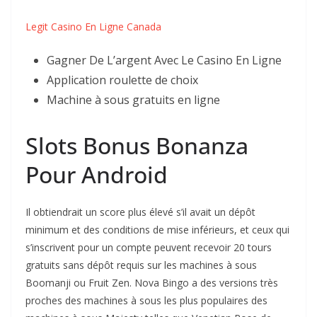
Legit Casino En Ligne Canada
Gagner De L’argent Avec Le Casino En Ligne
Application roulette de choix
Machine à sous gratuits en ligne
Slots Bonus Bonanza
Pour Android
Il obtiendrait un score plus élevé s’il avait un dépôt
minimum et des conditions de mise inférieurs, et ceux qui
s’inscrivent pour un compte peuvent recevoir 20 tours
gratuits sans dépôt requis sur les machines à sous
Boomanji ou Fruit Zen. Nova Bingo a des versions très
proches des machines à sous les plus populaires des