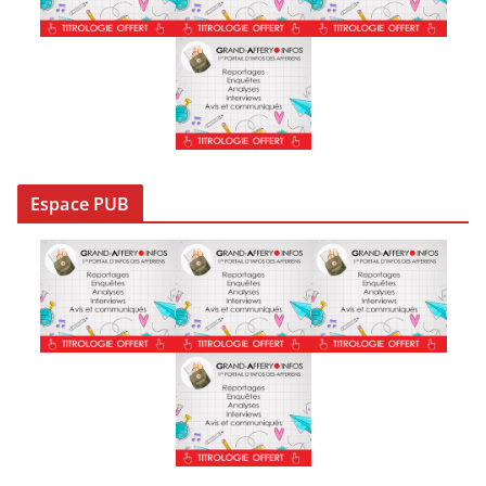
s
Espace PUB