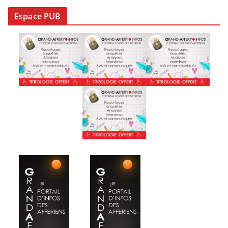
Espace PUB