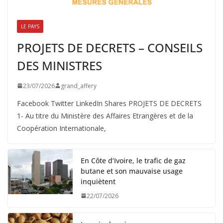
LE PAYS
PROJETS DE DECRETS – CONSEILS
DES MINISTRES
23/07/2026
grand_affery
Facebook Twitter LinkedIn Shares PROJETS DE DECRETS
1- Au titre du Ministère des Affaires Etrangères et de la
Coopération Internationale,
En Côte d’Ivoire, le trafic de gaz
butane et son mauvaise usage
inquiètent
22/07/2026