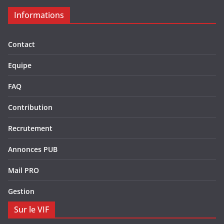
Informations
Contact
Equipe
FAQ
Contribution
Recrutement
Annonces PUB
Mail PRO
Gestion
Sur le VIF