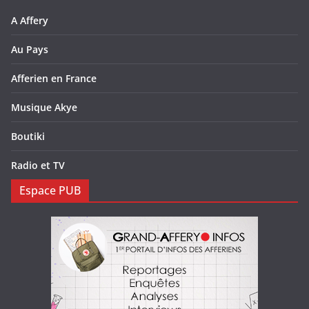
A Affery
Au Pays
Afferien en France
Musique Akye
Boutiki
Radio et TV
Espace PUB