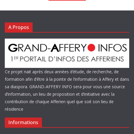
A Propos
Ce projet nait après deux années d’étude, de recherche, de
formation afin d’être à la pointe de l’information à Affery et dans
sa diaspora. GRAND-AFFERY INFO sera pour vous une source
d’information, un lieu de proposition et d’initiative avec la
contribution de chaque Afferien quel que soit son lieu de
résidence
Informations