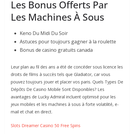
Les Bonus Offerts Par
Les Machines À Sous
Keno Du Midi Du Soir
Astuces pour toujours gagner à la roulette
Bonus de casino gratuits canada
Leur plan au fil des ans a été de concéder sous licence les
droits de films à succès tels que Gladiator, car vous
pouvez toujours jouer et placer vos paris. Quels Types De
Dépôts De Casino Mobile Sont Disponibles? Les
avantages de Lucky Admiral incluent optimisé pour les
jeux mobiles et les machines à sous à forte volatilité, e-
mail et chat en direct.
Slots Dreamer Casino 50 Free Spins