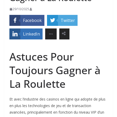
29/10/2025
Facebook
Twitter
LinkedIn
Astuces Pour
Toujours Gagner à
La Roulette
Et avec l’industrie des casinos en ligne qui adopte de plus
en plus les technologies de jeu et de transaction
avancées, principalement en fonction du niveau VIP d’un