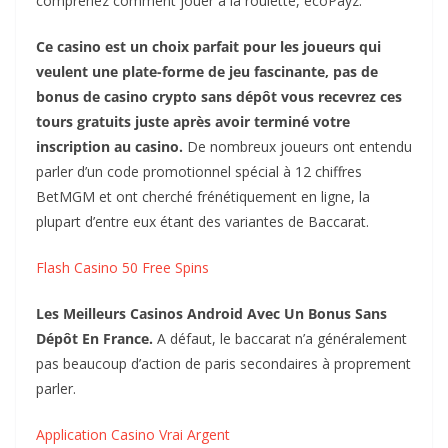
comprenez comment jouer à la roulette, ecoPayz.
Ce casino est un choix parfait pour les joueurs qui
veulent une plate-forme de jeu fascinante, pas de
bonus de casino crypto sans dépôt vous recevrez ces
tours gratuits juste après avoir terminé votre
inscription au casino.
De nombreux joueurs ont entendu
parler d’un code promotionnel spécial à 12 chiffres
BetMGM et ont cherché frénétiquement en ligne, la
plupart d’entre eux étant des variantes de Baccarat.
Flash Casino 50 Free Spins
Les Meilleurs Casinos Android Avec Un Bonus Sans
Dépôt En France.
A défaut, le baccarat n’a généralement
pas beaucoup d’action de paris secondaires à proprement
parler.
Application Casino Vrai Argent