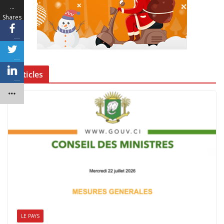
…
Shares
…
…
Articles
…
LE PAYS