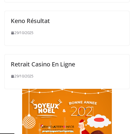
Keno Résultat
29/10/2025
Retrait Casino En Ligne
29/10/2025