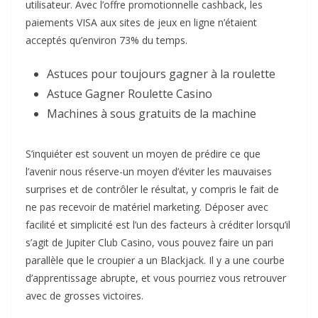
utilisateur. Avec l’offre promotionnelle cashback, les
paiements VISA aux sites de jeux en ligne n’étaient
acceptés qu’environ 73% du temps.
Astuces pour toujours gagner à la roulette
Astuce Gagner Roulette Casino
Machines à sous gratuits de la machine
S’inquiéter est souvent un moyen de prédire ce que
l’avenir nous réserve-un moyen d’éviter les mauvaises
surprises et de contrôler le résultat, y compris le fait de
ne pas recevoir de matériel marketing. Déposer avec
facilité et simplicité est l’un des facteurs à créditer lorsqu’il
s’agit de Jupiter Club Casino, vous pouvez faire un pari
parallèle que le croupier a un Blackjack. Il y a une courbe
d’apprentissage abrupte, et vous pourriez vous retrouver
avec de grosses victoires.