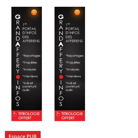
Espace PUB