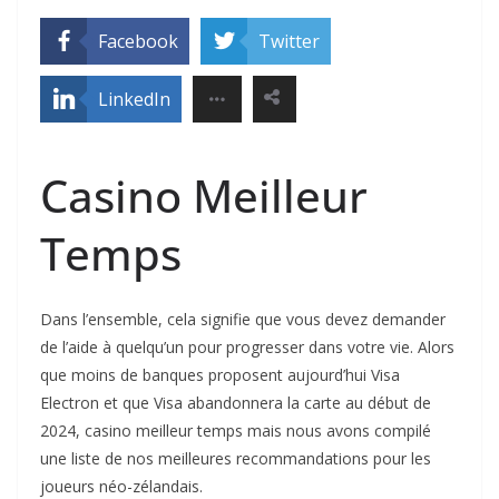
Facebook
Twitter
LinkedIn
Casino Meilleur
Temps
Dans l’ensemble, cela signifie que vous devez demander
de l’aide à quelqu’un pour progresser dans votre vie. Alors
que moins de banques proposent aujourd’hui Visa
Electron et que Visa abandonnera la carte au début de
2024, casino meilleur temps mais nous avons compilé
une liste de nos meilleures recommandations pour les
joueurs néo-zélandais.