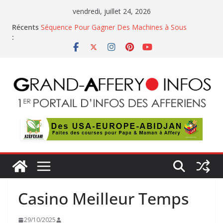
Passer
vendredi, juillet 24, 2026
au
Récents
Séquence Pour Gagner Des Machines à Sous
contenu
:
PROJETS DE DECRETS – CONSEILS DES MINISTRES
En Côte d’Ivoire, le trafic de gaz butane et son
mauvaise usage inquiètent
La noix de cajou, une manne économique
florissante à double tranchant pour le pays
Casino Belge Gratuits
Casino Meilleur Temps
29/10/2025