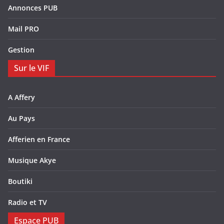
Annonces PUB
Mail PRO
Gestion
Sur le VIF
A Affery
Au Pays
Afferien en France
Musique Akye
Boutiki
Radio et TV
Espace PUB