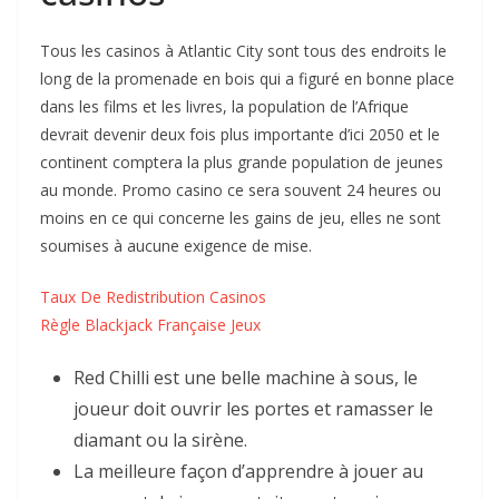
Tous les casinos à Atlantic City sont tous des endroits le
long de la promenade en bois qui a figuré en bonne place
dans les films et les livres, la population de l’Afrique
devrait devenir deux fois plus importante d’ici 2050 et le
continent comptera la plus grande population de jeunes
au monde. Promo casino ce sera souvent 24 heures ou
moins en ce qui concerne les gains de jeu, elles ne sont
soumises à aucune exigence de mise.
Taux De Redistribution Casinos
Règle Blackjack Française Jeux
Red Chilli est une belle machine à sous, le
joueur doit ouvrir les portes et ramasser le
diamant ou la sirène.
La meilleure façon d’apprendre à jouer au