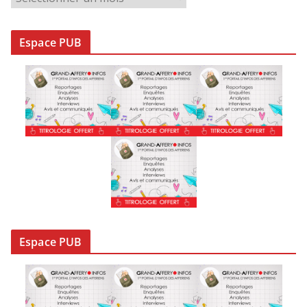
r
c
Espace PUB
h
i
v
e
s
Espace PUB