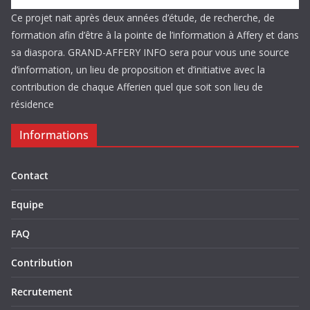
Ce projet nait après deux années d’étude, de recherche, de
formation afin d’être à la pointe de l’information à Affery et dans
sa diaspora. GRAND-AFFERY INFO sera pour vous une source
d’information, un lieu de proposition et d’initiative avec la
contribution de chaque Afferien quel que soit son lieu de
résidence
Informations
Contact
Equipe
FAQ
Contribution
Recrutement