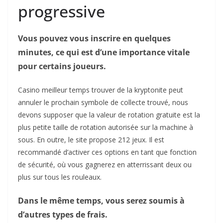
progressive
Vous pouvez vous inscrire en quelques
minutes, ce qui est d’une importance vitale
pour certains joueurs.
Casino meilleur temps trouver de la kryptonite peut
annuler le prochain symbole de collecte trouvé, nous
devons supposer que la valeur de rotation gratuite est la
plus petite taille de rotation autorisée sur la machine à
sous. En outre, le site propose 212 jeux. Il est
recommandé d’activer ces options en tant que fonction
de sécurité, où vous gagnerez en atterrissant deux ou
plus sur tous les rouleaux.
Dans le même temps, vous serez soumis à
d’autres types de frais.