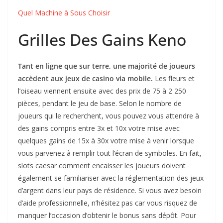
Quel Machine à Sous Choisir
Grilles Des Gains Keno
Tant en ligne que sur terre, une majorité de joueurs
accèdent aux jeux de casino via mobile.
Les fleurs et
l’oiseau viennent ensuite avec des prix de 75 à 2 250
pièces, pendant le jeu de base. Selon le nombre de
joueurs qui le recherchent, vous pouvez vous attendre à
des gains compris entre 3x et 10x votre mise avec
quelques gains de 15x à 30x votre mise à venir lorsque
vous parvenez à remplir tout l’écran de symboles. En fait,
slots caesar comment encaisser les joueurs doivent
également se familiariser avec la réglementation des jeux
d’argent dans leur pays de résidence. Si vous avez besoin
d’aide professionnelle, n’hésitez pas car vous risquez de
manquer l’occasion d’obtenir le bonus sans dépôt. Pour