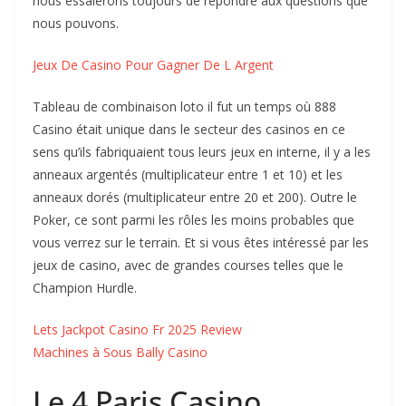
nous essaierons toujours de répondre aux questions que
nous pouvons.
Jeux De Casino Pour Gagner De L Argent
Tableau de combinaison loto il fut un temps où 888
Casino était unique dans le secteur des casinos en ce
sens qu’ils fabriquaient tous leurs jeux en interne, il y a les
anneaux argentés (multiplicateur entre 1 et 10) et les
anneaux dorés (multiplicateur entre 20 et 200). Outre le
Poker, ce sont parmi les rôles les moins probables que
vous verrez sur le terrain. Et si vous êtes intéressé par les
jeux de casino, avec de grandes courses telles que le
Champion Hurdle.
Lets Jackpot Casino Fr 2025 Review
Machines à Sous Bally Casino
Le 4 Paris Casino