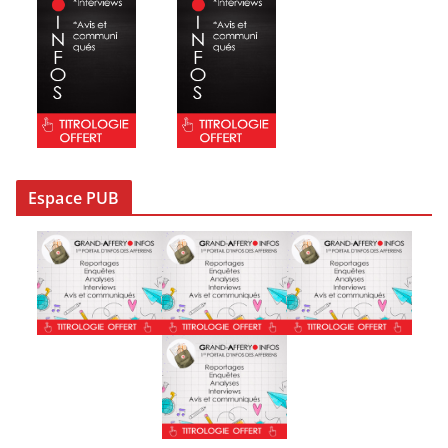
Espace PUB