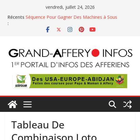
Passer
vendredi, juillet 24, 2026
au
Récents
Séquence Pour Gagner Des Machines à Sous
contenu
:
PROJETS DE DECRETS – CONSEILS DES MINISTRES
En Côte d’Ivoire, le trafic de gaz butane et son
mauvaise usage inquiètent
La noix de cajou, une manne économique
florissante à double tranchant pour le pays
Casino Belge Gratuits
Tableau De
Combinaison Loto