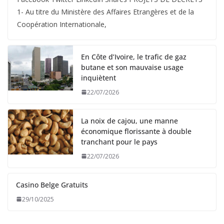
1- Au titre du Ministère des Affaires Etrangères et de la
Coopération Internationale,
En Côte d’Ivoire, le trafic de gaz
butane et son mauvaise usage
inquiètent
22/07/2026
La noix de cajou, une manne
économique florissante à double
tranchant pour le pays
22/07/2026
Casino Belge Gratuits
29/10/2025