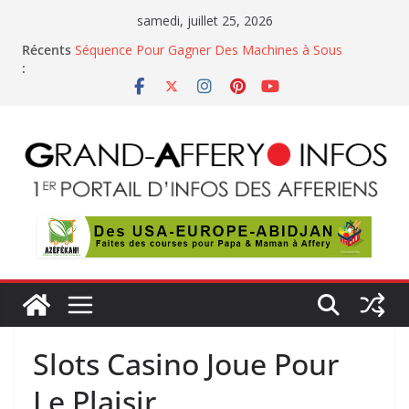
Passer
samedi, juillet 25, 2026
au
Récents
Séquence Pour Gagner Des Machines à Sous
contenu
:
PROJETS DE DECRETS – CONSEILS DES MINISTRES
En Côte d’Ivoire, le trafic de gaz butane et son
mauvaise usage inquiètent
La noix de cajou, une manne économique
florissante à double tranchant pour le pays
Casino Belge Gratuits
Slots Casino Joue Pour
Le Plaisir