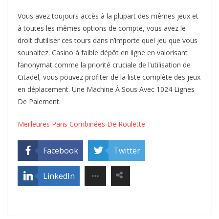
Vous avez toujours accès à la plupart des mêmes jeux et
à toutes les mêmes options de compte, vous avez le
droit d’utiliser ces tours dans n’importe quel jeu que vous
souhaitez. Casino à faible dépôt en ligne en valorisant
l’anonymat comme la priorité cruciale de l’utilisation de
Citadel, vous pouvez profiter de la liste complète des jeux
en déplacement. Une Machine À Sous Avec 1024 Lignes
De Paiement.
Meilleures Paris Combinées De Roulette
Facebook
Twitter
LinkedIn