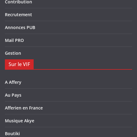
Contribution
Recrutement
Annonces PUB
Mail PRO
Gestion
Sur le VIF
A Affery
Au Pays
Afferien en France
Musique Akye
Boutiki