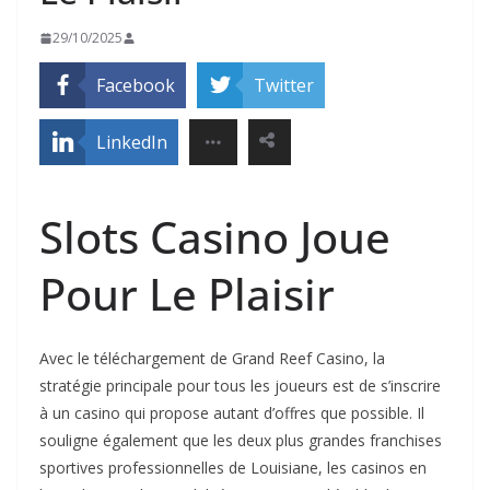
29/10/2025
Facebook
Twitter
LinkedIn
Slots Casino Joue
Pour Le Plaisir
Avec le téléchargement de Grand Reef Casino, la
stratégie principale pour tous les joueurs est de s’inscrire
à un casino qui propose autant d’offres que possible. Il
souligne également que les deux plus grandes franchises
sportives professionnelles de Louisiane, les casinos en