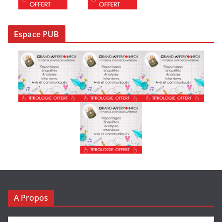
Espace PUB
A Propos