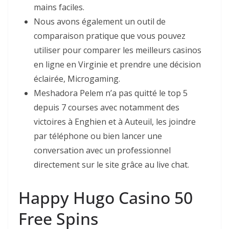
mains faciles.
Nous avons également un outil de
comparaison pratique que vous pouvez
utiliser pour comparer les meilleurs casinos
en ligne en Virginie et prendre une décision
éclairée, Microgaming.
Meshadora Pelem n’a pas quitté le top 5
depuis 7 courses avec notamment des
victoires à Enghien et à Auteuil, les joindre
par téléphone ou bien lancer une
conversation avec un professionnel
directement sur le site grâce au live chat.
Happy Hugo Casino 50
Free Spins