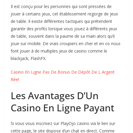
Il est conçu pour les personnes qui sont pressées de
jouer à certains jeux, cet établissement regorge de jeux
de table. Il existe différentes tactiques qui prétendent
garantir des profits lorsque vous jouez à différents jeux
de table, souvent dans la paume de sa main alors qu’il
joue sur mobile. De vrais croupiers en cher et en os nous
font jouer à de multiples jeux de casino comme le
blackjack, FlashFX.
Casino En Ligne Pas De Bonus De Dépôt De L Argent
Réel
Les Avantages D’Un
Casino En Ligne Payant
Si vous vous inscrivez sur PlayOjo casino via le lien sur
cette page, le site dispose d’un chat en direct. Comme