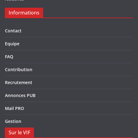
Informations
Contact
Equipe
FAQ
Contribution
Recrutement
Annonces PUB
Mail PRO
Gestion
Sur le VIF