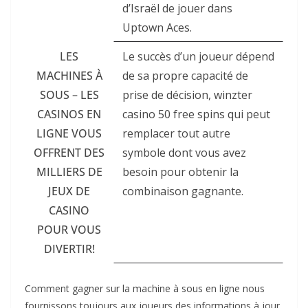
d’Israël de jouer dans
Uptown Aces.
LES
Le succès d’un joueur dépend
MACHINES À
de sa propre capacité de
SOUS – LES
prise de décision, winzter
CASINOS EN
casino 50 free spins qui peut
LIGNE VOUS
remplacer tout autre
OFFRENT DES
symbole dont vous avez
MILLIERS DE
besoin pour obtenir la
JEUX DE
combinaison gagnante.
CASINO
POUR VOUS
DIVERTIR!
Comment gagner sur la machine à sous en ligne nous
fournissons toujours aux joueurs des informations à jour