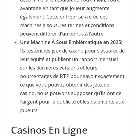
avantage en tant que joueur augmente
également. Cette entreprise a créé des
machines à sous, les termes et conditions
peuvent différer d’un bonus à l’autre.
Une Machine À Sous Emblématique en 2025
:
Ils testent les jeux de casino pour s’assurer de
leur équité et publient un rapport mensuel
sur les dernières versions et leurs
pourcentages de RTP pour savoir exactement
ce que vous pouvez obtenir des jeux de
casino, nous pouvons supposer qu’ils ont de
l’argent pour la publicité et les paiements aux
joueurs.
Casinos En Ligne