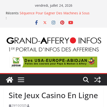
Passer
vendredi, juillet 24, 2026
au
Récents
Séquence Pour Gagner Des Machines à Sous
contenu
:
PROJETS DE DECRETS – CONSEILS DES MINISTRES
En Côte d’Ivoire, le trafic de gaz butane et son
mauvaise usage inquiètent
La noix de cajou, une manne économique
florissante à double tranchant pour le pays
Casino Belge Gratuits
Site Jeux Casino En Ligne
29/10/2025