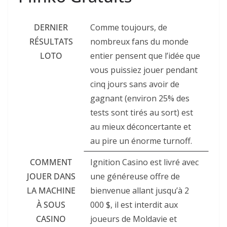
DERNIER
Comme toujours, de
RÉSULTATS
nombreux fans du monde
LOTO
entier pensent que l’idée que
vous puissiez jouer pendant
cinq jours sans avoir de
gagnant (environ 25% des
tests sont tirés au sort) est
au mieux déconcertante et
au pire un énorme turnoff.
COMMENT
Ignition Casino est livré avec
JOUER DANS
une généreuse offre de
LA MACHINE
bienvenue allant jusqu’à 2
À SOUS
000 $, il est interdit aux
CASINO
joueurs de Moldavie et