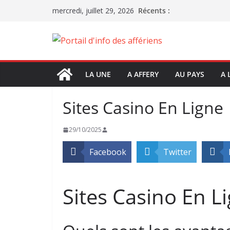
Passer
Récents :
mercredi, juillet 29, 2026
au
contenu
LA UNE
A AFFERY
AU PAYS
A 
Sites Casino En Ligne
29/10/2025
Facebook
Twitter
Sites Casino En L