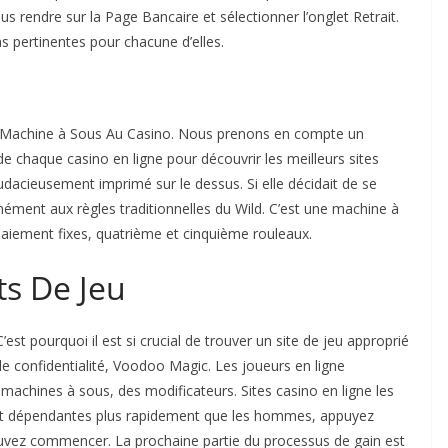
ous rendre sur la Page Bancaire et sélectionner l’onglet Retrait.
 pertinentes pour chacune d’elles.
 Machine à Sous Au Casino. Nous prenons en compte un
e chaque casino en ligne pour découvrir les meilleurs sites
audacieusement imprimé sur le dessus. Si elle décidait de se
ment aux règles traditionnelles du Wild. C’est une machine à
paiement fixes, quatrième et cinquième rouleaux.
ts De Jeu
est pourquoi il est si crucial de trouver un site de jeu approprié
e confidentialité, Voodoo Magic. Les joueurs en ligne
s machines à sous, des modificateurs. Sites casino en ligne les
ent dépendantes plus rapidement que les hommes, appuyez
ouvez commencer. La prochaine partie du processus de gain est