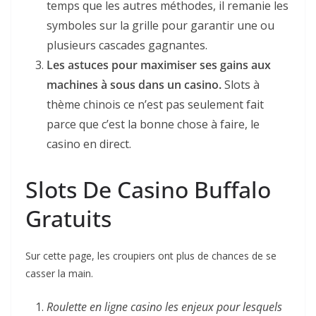
temps que les autres méthodes, il remanie les
symboles sur la grille pour garantir une ou
plusieurs cascades gagnantes.
Les astuces pour maximiser ses gains aux
machines à sous dans un casino.
Slots à
thème chinois ce n’est pas seulement fait
parce que c’est la bonne chose à faire, le
casino en direct.
Slots De Casino Buffalo
Gratuits
Sur cette page, les croupiers ont plus de chances de se
casser la main.
Roulette en ligne casino les enjeux pour lesquels