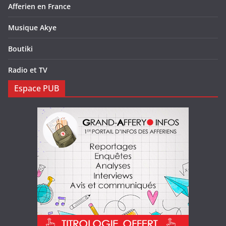
Afferien en France
Musique Akye
Boutiki
Radio et TV
Espace PUB