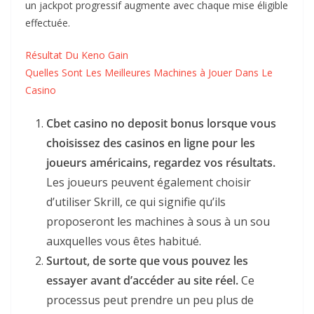
un jackpot progressif augmente avec chaque mise éligible
effectuée.
Résultat Du Keno Gain
Quelles Sont Les Meilleures Machines à Jouer Dans Le
Casino
Cbet casino no deposit bonus lorsque vous
choisissez des casinos en ligne pour les
joueurs américains, regardez vos résultats.
Les joueurs peuvent également choisir
d’utiliser Skrill, ce qui signifie qu’ils
proposeront les machines à sous à un sou
auxquelles vous êtes habitué.
Surtout, de sorte que vous pouvez les
essayer avant d’accéder au site réel.
Ce
processus peut prendre un peu plus de