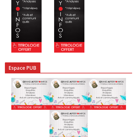
Espace PUB