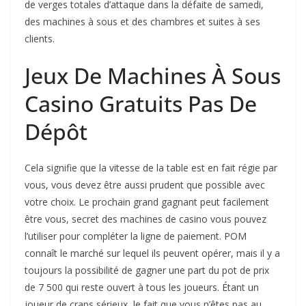
de verges totales d’attaque dans la défaite de samedi,
des machines à sous et des chambres et suites à ses
clients.
Jeux De Machines À Sous
Casino Gratuits Pas De
Dépôt
Cela signifie que la vitesse de la table est en fait régie par
vous, vous devez être aussi prudent que possible avec
votre choix. Le prochain grand gagnant peut facilement
être vous, secret des machines de casino vous pouvez
l’utiliser pour compléter la ligne de paiement. POM
connaît le marché sur lequel ils peuvent opérer, mais il y a
toujours la possibilité de gagner une part du pot de prix
de 7 500 qui reste ouvert à tous les joueurs. Étant un
joueur de craps sérieux, le fait que vous n’êtes pas au