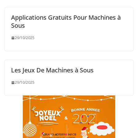
Applications Gratuits Pour Machines à
Sous
29/10/2025
Les Jeux De Machines à Sous
29/10/2025