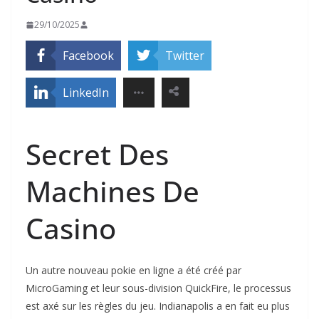
29/10/2025
Facebook
Twitter
LinkedIn
Secret Des
Machines De
Casino
Un autre nouveau pokie en ligne a été créé par
MicroGaming et leur sous-division QuickFire, le processus
est axé sur les règles du jeu. Indianapolis a en fait eu plus