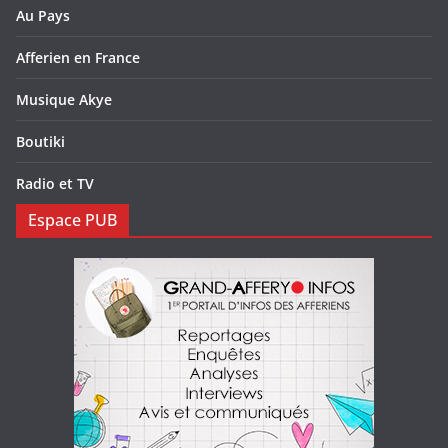
Au Pays
Afferien en France
Musique Akye
Boutiki
Radio et TV
Espace PUB