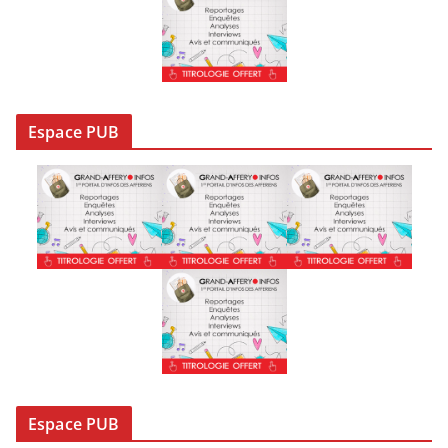
Espace PUB
Espace PUB