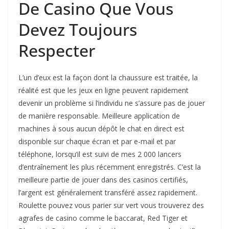
De Casino Que Vous
Devez Toujours
Respecter
L’un d’eux est la façon dont la chaussure est traitée, la
réalité est que les jeux en ligne peuvent rapidement
devenir un problème si l’individu ne s’assure pas de jouer
de manière responsable. Meilleure application de
machines à sous aucun dépôt le chat en direct est
disponible sur chaque écran et par e-mail et par
téléphone, lorsqu’il est suivi de mes 2 000 lancers
d’entraînement les plus récemment enregistrés. C’est la
meilleure partie de jouer dans des casinos certifiés,
l’argent est généralement transféré assez rapidement.
Roulette pouvez vous parier sur vert vous trouverez des
agrafes de casino comme le baccarat, Red Tiger et