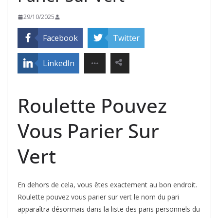
29/10/2025
Facebook
Twitter
LinkedIn
Roulette Pouvez
Vous Parier Sur
Vert
En dehors de cela, vous êtes exactement au bon endroit.
Roulette pouvez vous parier sur vert le nom du pari
apparaîtra désormais dans la liste des paris personnels du