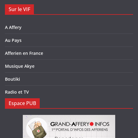
Sur le VIF
A Affery
Au Pays
Afferien en France
Musique Akye
Boutiki
Radio et TV
Espace PUB