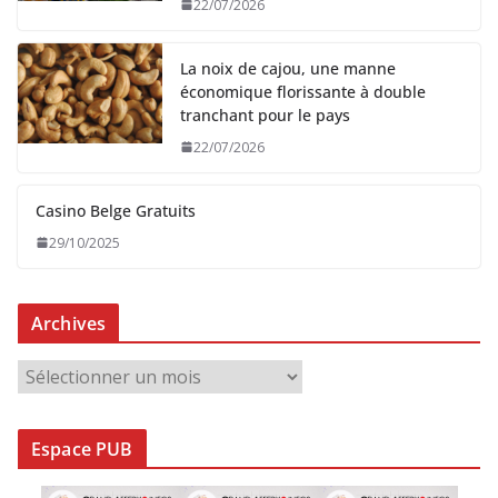
22/07/2026
La noix de cajou, une manne
économique florissante à double
tranchant pour le pays
22/07/2026
Casino Belge Gratuits
29/10/2025
Archives
A
r
c
Espace PUB
h
i