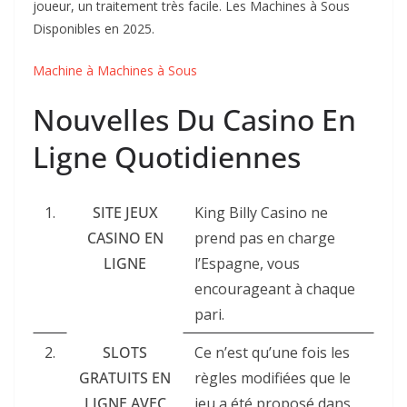
joueur, un traitement très facile. Les Machines à Sous
Disponibles en 2025.
Machine à Machines à Sous
Nouvelles Du Casino En
Ligne Quotidiennes
1.
SITE JEUX
King Billy Casino ne
CASINO EN
prend pas en charge
LIGNE
l’Espagne, vous
encourageant à chaque
pari.
2.
SLOTS
Ce n’est qu’une fois les
GRATUITS EN
règles modifiées que le
LIGNE AVEC
jeu a été proposé dans