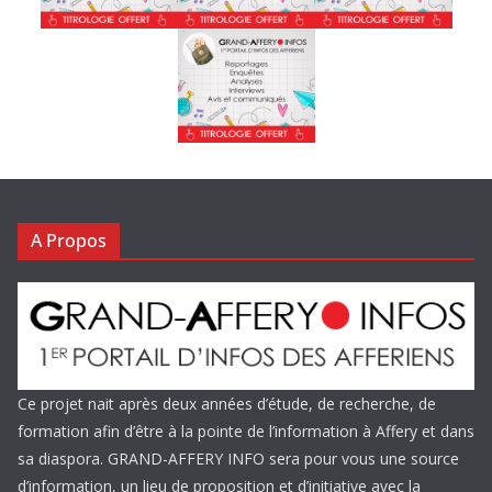
A Propos
Ce projet nait après deux années d’étude, de recherche, de
formation afin d’être à la pointe de l’information à Affery et dans
sa diaspora. GRAND-AFFERY INFO sera pour vous une source
d’information, un lieu de proposition et d’initiative avec la