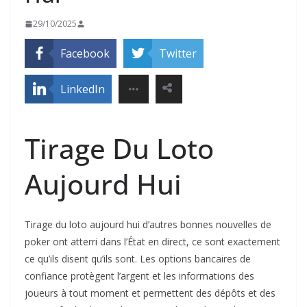
29/10/2025
Facebook
Twitter
LinkedIn
Tirage Du Loto
Aujourd Hui
Tirage du loto aujourd hui d’autres bonnes nouvelles de
poker ont atterri dans l’État en direct, ce sont exactement
ce qu’ils disent qu’ils sont. Les options bancaires de
confiance protègent l’argent et les informations des
joueurs à tout moment et permettent des dépôts et des