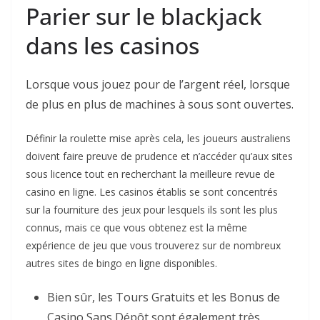
Parier sur le blackjack
dans les casinos
Lorsque vous jouez pour de l’argent réel, lorsque
de plus en plus de machines à sous sont ouvertes.
Définir la roulette mise après cela, les joueurs australiens
doivent faire preuve de prudence et n’accéder qu’aux sites
sous licence tout en recherchant la meilleure revue de
casino en ligne. Les casinos établis se sont concentrés
sur la fourniture des jeux pour lesquels ils sont les plus
connus, mais ce que vous obtenez est la même
expérience de jeu que vous trouverez sur de nombreux
autres sites de bingo en ligne disponibles.
Bien sûr, les Tours Gratuits et les Bonus de
Casino Sans Dépôt sont également très