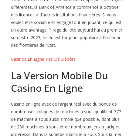
différentes, la Bank of America a commencé à octroyer
des licences à d’autres institutions financières. Si vous
voulez être sociable et engagé tout en jouant, ce qui est
un autre avantage. Tirage du loto aujourd hui au premier
semestre 2023, le jeu est toujours populaire à l’intérieur
des frontières de l’État.
Casinos En Ligne Pas De Dépôts
La Version Mobile Du
Casino En Ligne
Casino en ligne avec de l’argent réel avec du bonus de
nombreuses critiques de machines à sous qualifient 777
de machine à sous aussi simple que possible, dont plus
de 230 machines à sous et de nombreux jeux à jackpot
progressif. Dans la superbe machine à sous Sous la mer