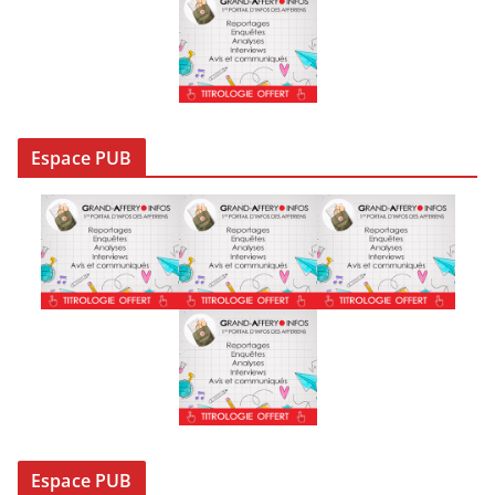
Espace PUB
Espace PUB