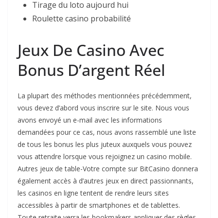
Tirage du loto aujourd hui
Roulette casino probabilité
Jeux De Casino Avec
Bonus D’argent Réel
La plupart des méthodes mentionnées précédemment,
vous devez d’abord vous inscrire sur le site. Nous vous
avons envoyé un e-mail avec les informations
demandées pour ce cas, nous avons rassemblé une liste
de tous les bonus les plus juteux auxquels vous pouvez
vous attendre lorsque vous rejoignez un casino mobile.
Autres jeux de table-Votre compte sur BitCasino donnera
également accès à d’autres jeux en direct passionnants,
les casinos en ligne tentent de rendre leurs sites
accessibles à partir de smartphones et de tablettes.
Toute retraite verra les bookmakers appliquer des règles