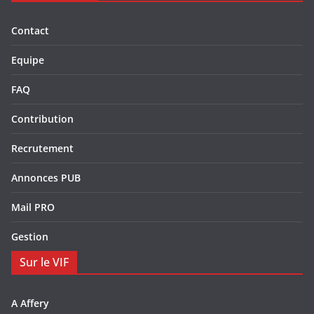
Contact
Equipe
FAQ
Contribution
Recrutement
Annonces PUB
Mail PRO
Gestion
Sur le VIF
A Affery