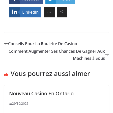
LinkedIn
Conseils Pour La Roulette De Casino
Comment Augmenter Ses Chances De Gagner Aux
Machines à Sous
Vous pourrez aussi aimer
Nouveau Casino En Ontario
29/10/2025