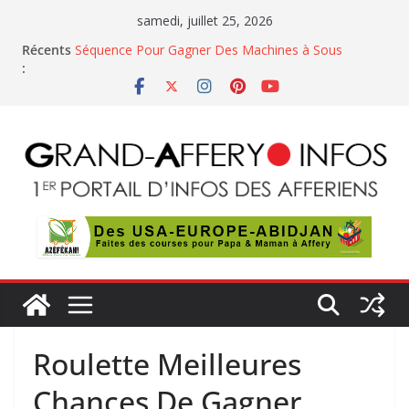
Passer
samedi, juillet 25, 2026
au
Récents
Séquence Pour Gagner Des Machines à Sous
contenu
:
PROJETS DE DECRETS – CONSEILS DES MINISTRES
En Côte d’Ivoire, le trafic de gaz butane et son
mauvaise usage inquiètent
La noix de cajou, une manne économique
florissante à double tranchant pour le pays
Casino Belge Gratuits
Roulette Meilleures
Chances De Gagner