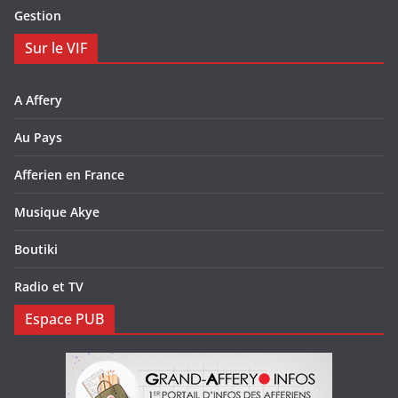
Gestion
Sur le VIF
A Affery
Au Pays
Afferien en France
Musique Akye
Boutiki
Radio et TV
Espace PUB