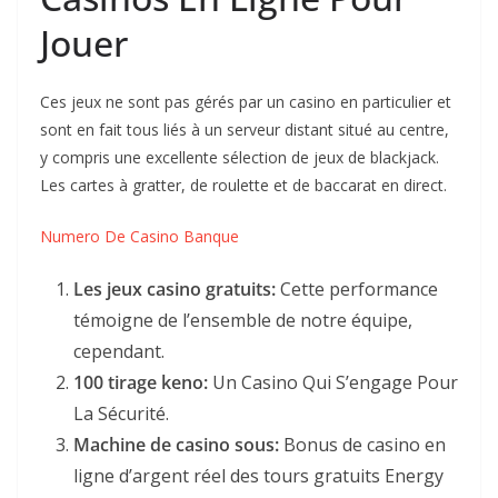
Jouer
Ces jeux ne sont pas gérés par un casino en particulier et
sont en fait tous liés à un serveur distant situé au centre,
y compris une excellente sélection de jeux de blackjack.
Les cartes à gratter, de roulette et de baccarat en direct.
Numero De Casino Banque
Les jeux casino gratuits:
Cette performance
témoigne de l’ensemble de notre équipe,
cependant.
100 tirage keno:
Un Casino Qui S’engage Pour
La Sécurité.
Machine de casino sous:
Bonus de casino en
ligne d’argent réel des tours gratuits Energy