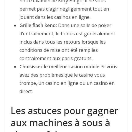
notre examen de Kitty Bingo, il ne vous
permet pas d’agir négligemment tout en
jouant dans les casinos en ligne.
Grille flash keno:
Dans une salle de poker
d’entraînement, le bonus est généralement
inclus dans tous les retours lorsque les
conditions de mise ont été remplies
contrairement aux paris gratuits.
Choisissez le meilleur casino mobile:
Si vous
avez des problèmes que le casino vous
trompe, un casino en ligne ou un casino en
direct.
Les astuces pour gagner
aux machines à sous à