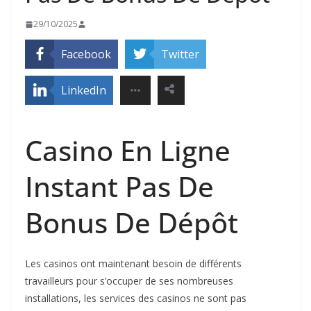
29/10/2025
Facebook
Twitter
LinkedIn
Casino En Ligne
Instant Pas De
Bonus De Dépôt
Les casinos ont maintenant besoin de différents
travailleurs pour s’occuper de ses nombreuses
installations, les services des casinos ne sont pas