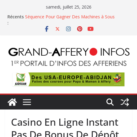
Passer
samedi, juillet 25, 2026
au
Récents
Séquence Pour Gagner Des Machines à Sous
contenu
:
PROJETS DE DECRETS – CONSEILS DES MINISTRES
En Côte d’Ivoire, le trafic de gaz butane et son
mauvaise usage inquiètent
La noix de cajou, une manne économique
florissante à double tranchant pour le pays
Casino Belge Gratuits
Casino En Ligne Instant
Pas De Bonus De Dépôt