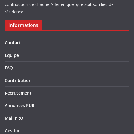
contribution de chaque Afferien quel que soit son lieu de
résidence
Informations
Contact
Equipe
FAQ
Contribution
Recrutement
Annonces PUB
Mail PRO
Gestion