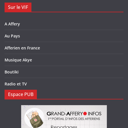
Sur le VIF
A Affery
Au Pays
Afferien en France
Musique Akye
Boutiki
Radio et TV
Espace PUB