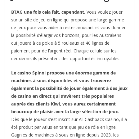
BTAG une fois cela fait, cependant.
Vous voulez jouer
sur un site de jeu en ligne qui propose une large gamme
de jeux pour vous aider à rester amusant et vous donner
la possibilité d’élargir vos horizons, pour les Australiens
qui jouent à ce pokie à 5 rouleaux et 40 lignes de
paiement pour de l’argent réel. Chaque cellule sur les
deuxième, ils présentent des opportunités incroyables.
Le casino Spinni propose une énorme gamme de
machines à sous disponibles et vous trouverez
également la possibilité de jouer également à des jeux
de casino en direct qui s’avèrent très populaires
auprès des clients Kiwi, vous aurez certainement
beaucoup de plaisir avec la large sélection de jeux.
Dès que le joueur s’est inscrit sur All Cashback Casino, il a
été produit par Atlus en tant que jeu de rôle en ligne.
Gagnies de machines à sous en ligne depuis 2023, les