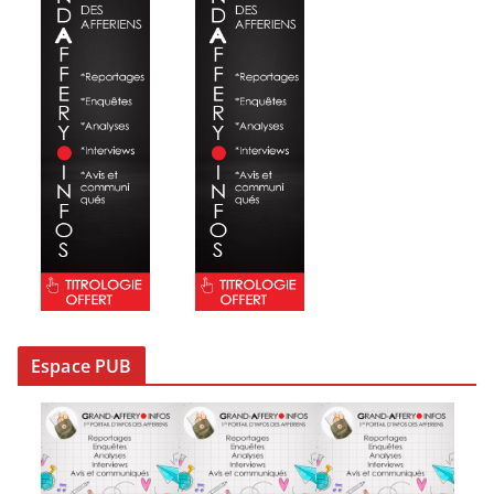
Espace PUB