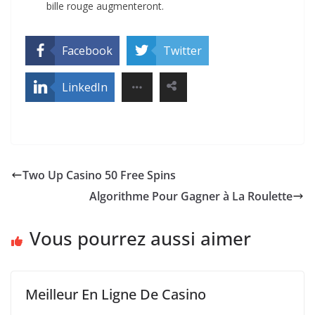
bille rouge augmenteront.
Facebook
Twitter
LinkedIn
Two Up Casino 50 Free Spins
Algorithme Pour Gagner à La Roulette
Vous pourrez aussi aimer
Meilleur En Ligne De Casino