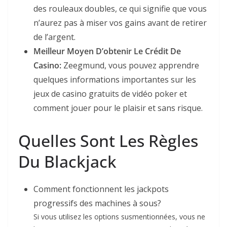
des rouleaux doubles, ce qui signifie que vous
n’aurez pas à miser vos gains avant de retirer
de l’argent.
Meilleur Moyen D’obtenir Le Crédit De
Casino:
Zeegmund, vous pouvez apprendre
quelques informations importantes sur les
jeux de casino gratuits de vidéo poker et
comment jouer pour le plaisir et sans risque.
Quelles Sont Les Règles
Du Blackjack
Comment fonctionnent les jackpots
progressifs des machines à sous?
Si vous utilisez les options susmentionnées, vous ne