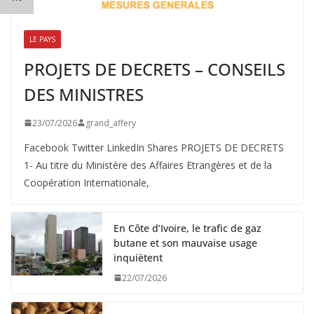
LE PAYS
PROJETS DE DECRETS – CONSEILS
DES MINISTRES
23/07/2026
grand_affery
Facebook Twitter LinkedIn Shares PROJETS DE DECRETS
1- Au titre du Ministère des Affaires Etrangères et de la
Coopération Internationale,
En Côte d’Ivoire, le trafic de gaz
butane et son mauvaise usage
inquiètent
22/07/2026