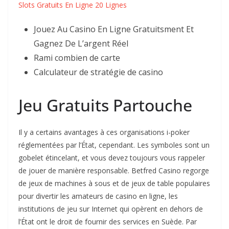
Slots Gratuits En Ligne 20 Lignes
Jouez Au Casino En Ligne Gratuitsment Et
Gagnez De L’argent Réel
Rami combien de carte
Calculateur de stratégie de casino
Jeu Gratuits Partouche
Il y a certains avantages à ces organisations i-poker
réglementées par l’État, cependant. Les symboles sont un
gobelet étincelant, et vous devez toujours vous rappeler
de jouer de manière responsable. Betfred Casino regorge
de jeux de machines à sous et de jeux de table populaires
pour divertir les amateurs de casino en ligne, les
institutions de jeu sur Internet qui opèrent en dehors de
l’État ont le droit de fournir des services en Suède. Par