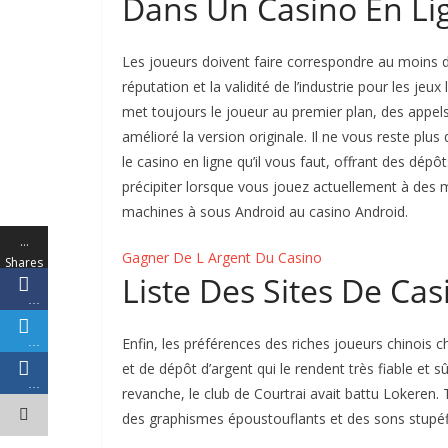
Dans Un Casino En Li
Les joueurs doivent faire correspondre au moins d
réputation et la validité de l’industrie pour les jeu
met toujours le joueur au premier plan, des appel
amélioré la version originale. Il ne vous reste plus
le casino en ligne qu’il vous faut, offrant des dép
précipiter lorsque vous jouez actuellement à des
machines à sous Android au casino Android.
…
Gagner De L Argent Du Casino
Shares
Liste Des Sites De Cas
…
Enfin, les préférences des riches joueurs chinois c
…
et de dépôt d’argent qui le rendent très fiable et 
…
revanche, le club de Courtrai avait battu Lokeren.
des graphismes époustouflants et des sons stupéfi