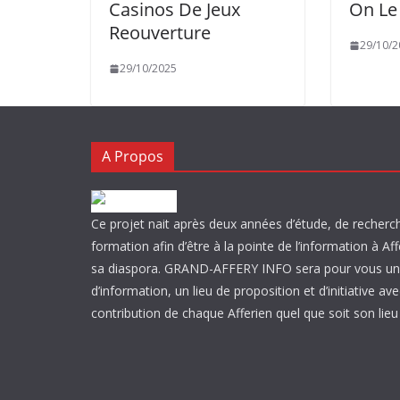
Casinos De Jeux
On Le
Reouverture
29/10/2
29/10/2025
A Propos
Ce projet nait après deux années d’étude, de recherc
formation afin d’être à la pointe de l’information à Af
sa diaspora. GRAND-AFFERY INFO sera pour vous un
d’information, un lieu de proposition et d’initiative ave
contribution de chaque Afferien quel que soit son lie