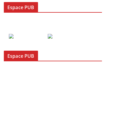
Espace PUB
Espace PUB