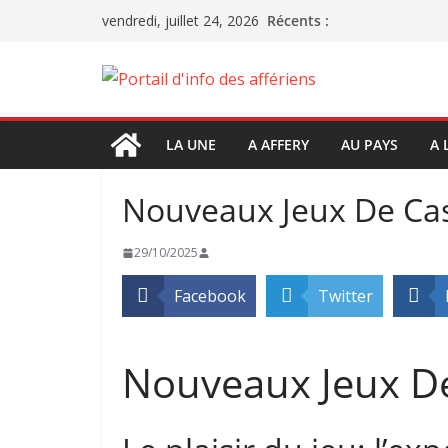
Passer
Récents :
vendredi, juillet 24, 2026
au
contenu
LA UNE
A AFFERY
AU PAYS
A 
Nouveaux Jeux De Ca
29/10/2025
Facebook
Twitter
Nouveaux Jeux D