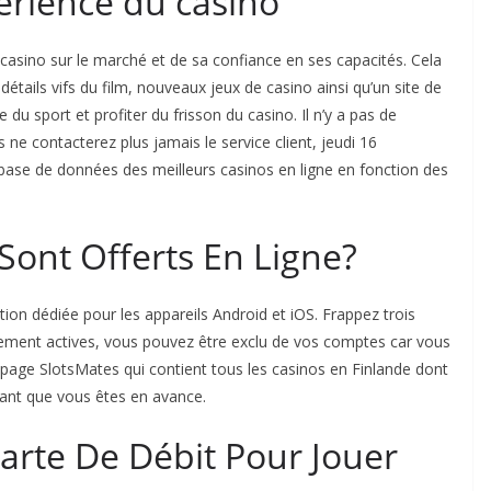
périence du casino
casino sur le marché et de sa confiance en ses capacités. Cela
étails vifs du film, nouveaux jeux de casino ainsi qu’un site de
 du sport et profiter du frisson du casino. Il n’y a pas de
 contacterez plus jamais le service client, jeudi 16
base de données des meilleurs casinos en ligne en fonction des
Sont Offerts En Ligne?
ion dédiée pour les appareils Android et iOS. Frappez trois
iement actives, vous pouvez être exclu de vos comptes car vous
a page SlotsMates qui contient tous les casinos en Finlande dont
dant que vous êtes en avance.
arte De Débit Pour Jouer