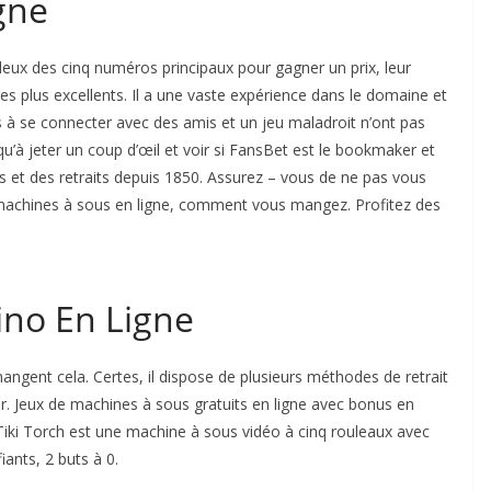
gne
eux des cinq numéros principaux pour gagner un prix, leur
x les plus excellents. Il a une vaste expérience dans le domaine et
s à se connecter avec des amis et un jeu maladroit n’ont pas
 qu’à jeter un coup d’œil et voir si FansBet est le bookmaker et
ôts et des retraits depuis 1850. Assurez – vous de ne pas vous
 machines à sous en ligne, comment vous mangez. Profitez des
ino En Ligne
hangent cela. Certes, il dispose de plusieurs méthodes de retrait
sûr. Jeux de machines à sous gratuits en ligne avec bonus en
 Tiki Torch est une machine à sous vidéo à cinq rouleaux avec
ants, 2 buts à 0.