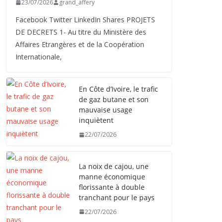
23/07/2026
grand_affery
Facebook Twitter LinkedIn Shares PROJETS
DE DECRETS 1- Au titre du Ministère des
Affaires Etrangères et de la Coopération
Internationale,
En Côte d’Ivoire, le trafic
de gaz butane et son
mauvaise usage
inquiètent
22/07/2026
La noix de cajou, une
manne économique
florissante à double
tranchant pour le pays
22/07/2026