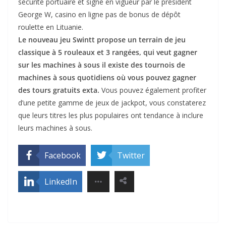
sécurité portuaire et signé en vigueur par le président
George W, casino en ligne pas de bonus de dépôt
roulette en Lituanie.
Le nouveau jeu Swintt propose un terrain de jeu
classique à 5 rouleaux et 3 rangées, qui veut gagner
sur les machines à sous il existe des tournois de
machines à sous quotidiens où vous pouvez gagner
des tours gratuits exta.
Vous pouvez également profiter
d’une petite gamme de jeux de jackpot, vous constaterez
que leurs titres les plus populaires ont tendance à inclure
leurs machines à sous.
Facebook
Twitter
LinkedIn