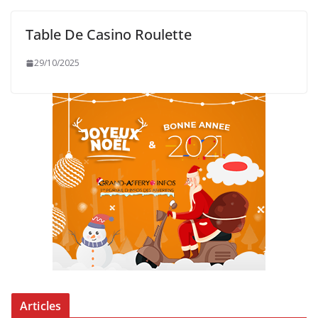
Table De Casino Roulette
29/10/2025
Articles