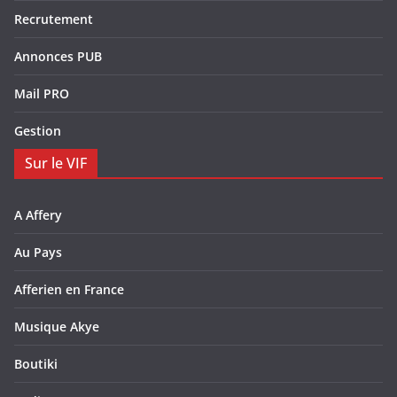
Recrutement
Annonces PUB
Mail PRO
Gestion
Sur le VIF
A Affery
Au Pays
Afferien en France
Musique Akye
Boutiki