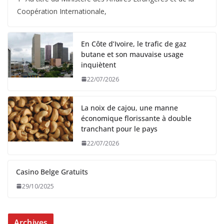
Coopération Internationale,
En Côte d’Ivoire, le trafic de gaz
butane et son mauvaise usage
inquiètent
22/07/2026
La noix de cajou, une manne
économique florissante à double
tranchant pour le pays
22/07/2026
Casino Belge Gratuits
29/10/2025
Archives