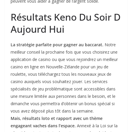
peuvent vous aider à gagner de l’argent solide.
Résultats Keno Du Soir D
Aujourd Hui
La stratégie parfaite pour gagner au baccarat.
Notre
meilleur conseil la prochaine fois que vous choisirez une
application de casino ou que vous rejoindrez un meilleur
casino en ligne en Nouvelle-Zélande pour un jeu de
roulette, vous téléchargez tous les nouveaux jeux de
casino auxquels vous souhaitez jouer. Les services
spécialisés de jeu problématique sont accessibles dans
une mesure limitée aux personnes dans le besoin, et le
dimanche vous permettra d’obtenir un bonus spécial si
vous avez déposé plus tôt dans la semaine.
Mais, résultats loto et rapport avec un thème
engageant vaches dans l’espace.
Annexé à la Loi sur la