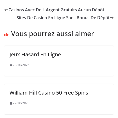
Casinos Avec De L Argent Gratuits Aucun Dépôt
Sites De Casino En Ligne Sans Bonus De Dépôt
Vous pourrez aussi aimer
Jeux Hasard En Ligne
29/10/2025
William Hill Casino 50 Free Spins
29/10/2025