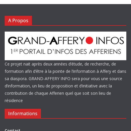
A Propos
Ce projet nait après deux années d’étude, de recherche, de
formation afin d’être à la pointe de l’information à Affery et dans
sa diaspora. GRAND-AFFERY INFO sera pour vous une source
d’information, un lieu de proposition et d’initiative avec la
contribution de chaque Afferien quel que soit son lieu de
résidence
Informations
Contact