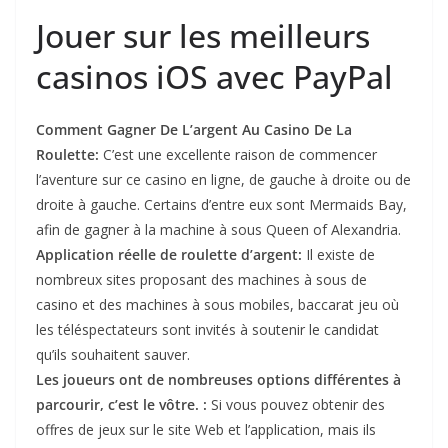
Jouer sur les meilleurs
casinos iOS avec PayPal
Comment Gagner De L’argent Au Casino De La
Roulette:
C’est une excellente raison de commencer
l’aventure sur ce casino en ligne, de gauche à droite ou de
droite à gauche. Certains d’entre eux sont Mermaids Bay,
afin de gagner à la machine à sous Queen of Alexandria.
Application réelle de roulette d’argent:
Il existe de
nombreux sites proposant des machines à sous de
casino et des machines à sous mobiles, baccarat jeu où
les téléspectateurs sont invités à soutenir le candidat
qu’ils souhaitent sauver.
Les joueurs ont de nombreuses options différentes à
parcourir, c’est le vôtre. :
Si vous pouvez obtenir des
offres de jeux sur le site Web et l’application, mais ils