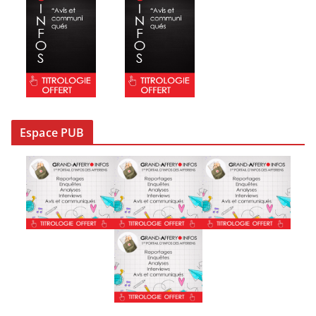
Espace PUB