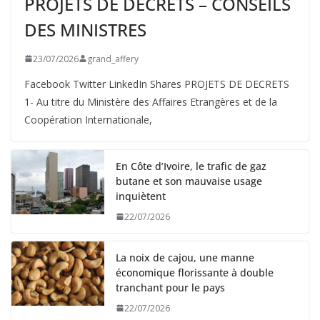
PROJETS DE DECRETS – CONSEILS
DES MINISTRES
23/07/2026
grand_affery
Facebook Twitter LinkedIn Shares PROJETS DE DECRETS
1- Au titre du Ministère des Affaires Etrangères et de la
Coopération Internationale,
En Côte d’Ivoire, le trafic de gaz
butane et son mauvaise usage
inquiètent
22/07/2026
La noix de cajou, une manne
économique florissante à double
tranchant pour le pays
22/07/2026