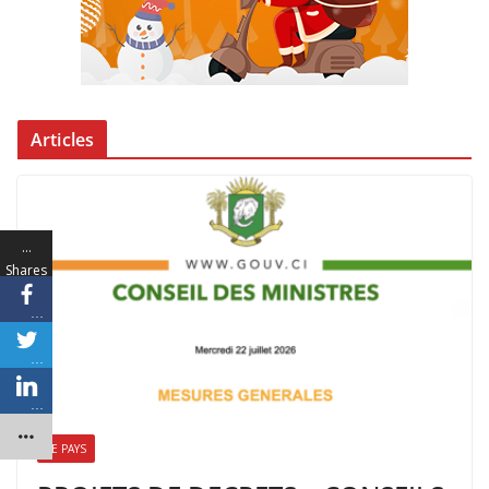
Articles
…
Shares
…
…
…
LE PAYS