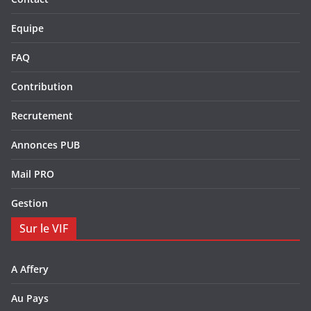
Equipe
FAQ
Contribution
Recrutement
Annonces PUB
Mail PRO
Gestion
Sur le VIF
A Affery
Au Pays