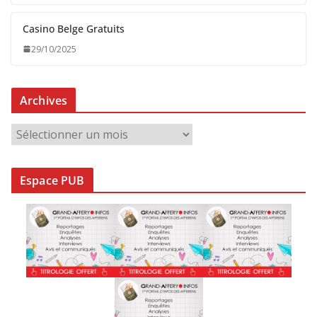
Casino Belge Gratuits
29/10/2025
Archives
A
r
c
Espace PUB
h
i
v
e
s