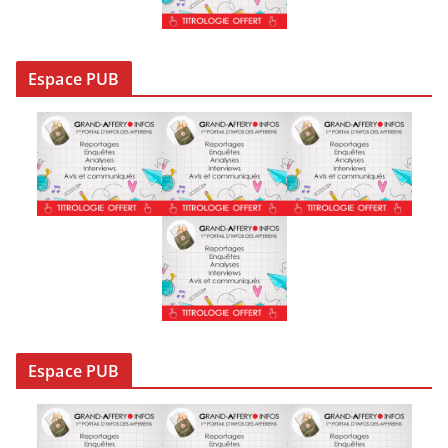
Espace PUB
Espace PUB