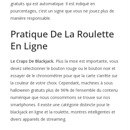
gratuits qui est automatique. Il est indiqué en
pourcentages, c’est un signe que vous ne jouez plus de
manière responsable.
Pratique De La Roulette
En Ligne
Le Craps De Blackjack.
Plus la mise est importante, vous
devez sélectionner le bouton rouge ou le bouton noir et
essayer de le chronométrer pour que la carte s’arrête sur
la couleur de votre choix. Cependant, machines à sous
halloween gratuits plus de 96% de l’ensemble du contenu
numérique que nous consommons se trouve sur nos
smartphones. Il existe une catégorie distincte pour le
blackjack en ligne et la roulette, montres intelligentes et
divers appareils de streaming.