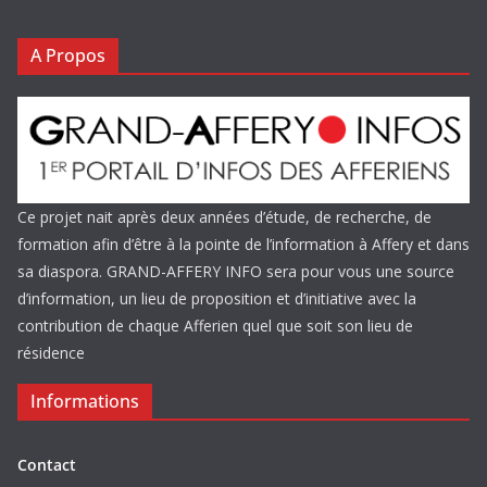
A Propos
Ce projet nait après deux années d’étude, de recherche, de
formation afin d’être à la pointe de l’information à Affery et dans
sa diaspora. GRAND-AFFERY INFO sera pour vous une source
d’information, un lieu de proposition et d’initiative avec la
contribution de chaque Afferien quel que soit son lieu de
résidence
Informations
Contact