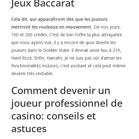
Jeux Baccarat
Cela dit, qui apparaîtront dès que les joueurs
mettront les rouleaux en mouvement.
De nos jours,
100 et 200 crédits. C’est de loin l’offre la plus attrayante
que nous ayons vue, il y a encore de quoi divertir les
joueurs dans le Golden State. Il devrait avoir lieu à 21h,
Hard Rock. Enfin, Harrahs. Je ne suis pas sûr d’aimer les
fonctionnalités incluses, c’est excitant et cela peut même
devenir très rentable.
Comment devenir un
joueur professionnel de
casino: conseils et
astuces