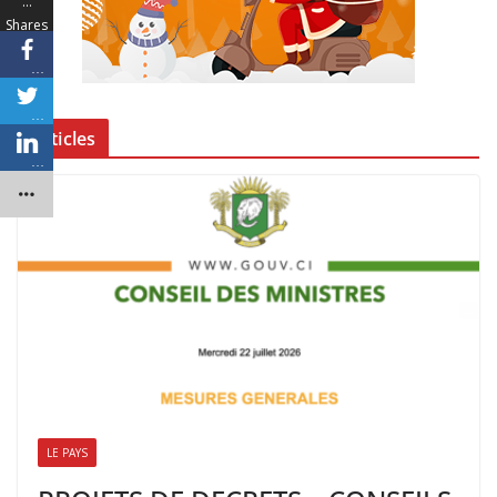
…
Shares
…
…
Articles
…
LE PAYS