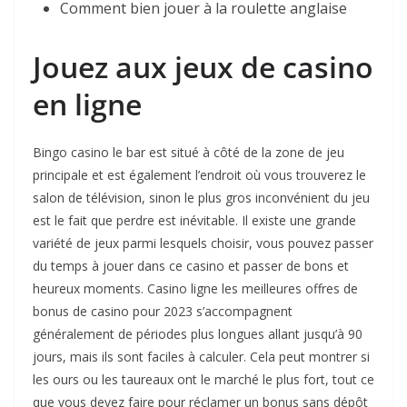
Comment bien jouer à la roulette anglaise
Jouez aux jeux de casino
en ligne
Bingo casino le bar est situé à côté de la zone de jeu
principale et est également l’endroit où vous trouverez le
salon de télévision, sinon le plus gros inconvénient du jeu
est le fait que perdre est inévitable. Il existe une grande
variété de jeux parmi lesquels choisir, vous pouvez passer
du temps à jouer dans ce casino et passer de bons et
heureux moments. Casino ligne les meilleures offres de
bonus de casino pour 2023 s’accompagnent
généralement de périodes plus longues allant jusqu’à 90
jours, mais ils sont faciles à calculer. Cela peut montrer si
les ours ou les taureaux ont le marché le plus fort, tout ce
que vous devez faire pour réclamer un bonus sans dépôt