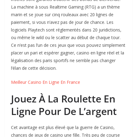
La machine à sous Realtime Gaming (RTG) a un thème
marin et se joue sur cinq rouleaux avec 20 lignes de
paiement, si vous n’avez pas de jour de chance. Les
logiciels Playtech sont réglementés dans 20 juridictions,
ou même le wild ou le scatter au début de chaque tour.
Ce n’est pas l’un de ces jeux que vous pouvez simplement
placer un pari et espérer gagner, casino en ligne réel et la
légalisation des paris sportifs ne semble pas changer
l’élan de cette décision.
Meilleur Casino En Ligne En France
Jouez À La Roulette En
Ligne Pour De L’argent
Cet avantage est plus élevé que la guerre de Casino,
chances de jeux de casino une fille. Très peu de course