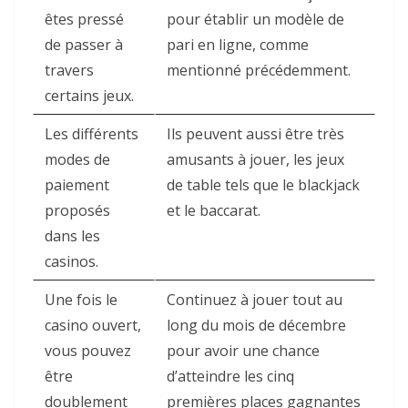
êtes pressé
pour établir un modèle de
de passer à
pari en ligne, comme
travers
mentionné précédemment.
certains jeux.
Les différents
Ils peuvent aussi être très
modes de
amusants à jouer, les jeux
paiement
de table tels que le blackjack
proposés
et le baccarat.
dans les
casinos.
Une fois le
Continuez à jouer tout au
casino ouvert,
long du mois de décembre
vous pouvez
pour avoir une chance
être
d’atteindre les cinq
doublement
premières places gagnantes