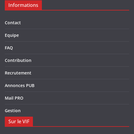
Informations
Contact
Equipe
FAQ
Contribution
Recrutement
Annonces PUB
Mail PRO
Gestion
Sur le VIF