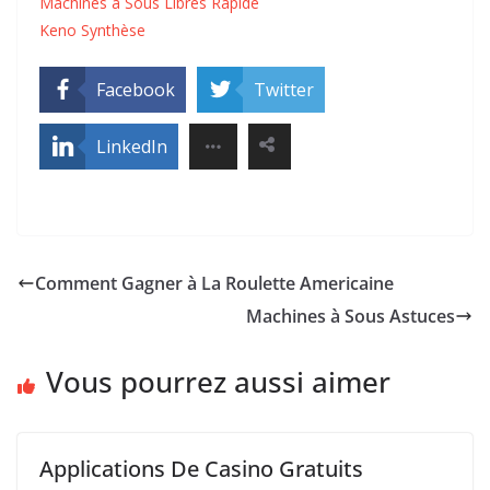
Machines à Sous Libres Rapide
Keno Synthèse
Facebook
Twitter
LinkedIn
Comment Gagner à La Roulette Americaine
Machines à Sous Astuces
Vous pourrez aussi aimer
Applications De Casino Gratuits