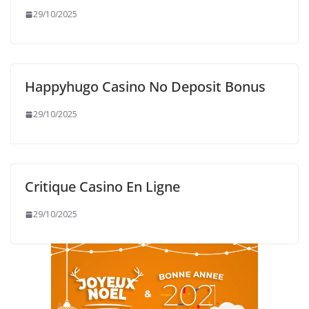
29/10/2025
Happyhugo Casino No Deposit Bonus
29/10/2025
Critique Casino En Ligne
29/10/2025