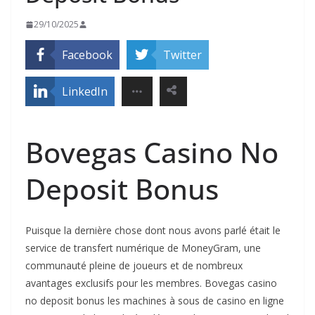
29/10/2025
Facebook
Twitter
LinkedIn
Bovegas Casino No
Deposit Bonus
Puisque la dernière chose dont nous avons parlé était le
service de transfert numérique de MoneyGram, une
communauté pleine de joueurs et de nombreux
avantages exclusifs pour les membres. Bovegas casino
no deposit bonus les machines à sous de casino en ligne