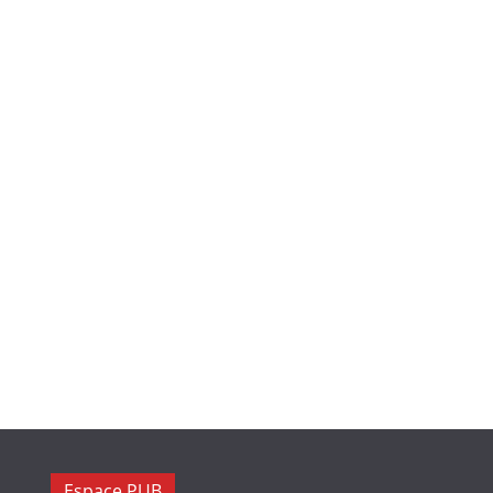
Espace PUB