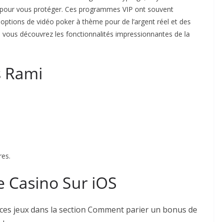
es pour vous protéger. Ces programmes VIP ont souvent
 options de vidéo poker à thème pour de l’argent réel et des
e vous découvrez les fonctionnalités impressionnantes de la
s Rami
res.
e Casino Sur iOS
 ces jeux dans la section Comment parier un bonus de