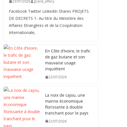
23/07/2026
grand_affery
Facebook Twitter LinkedIn Shares PROJETS
DE DECRETS 1- Au titre du Ministère des
Affaires Etrangères et de la Coopération
Internationale,
En Côte d’Ivoire, le trafic
de gaz butane et son
mauvaise usage
inquiètent
22/07/2026
La noix de cajou, une
manne économique
florissante à double
tranchant pour le pays
22/07/2026