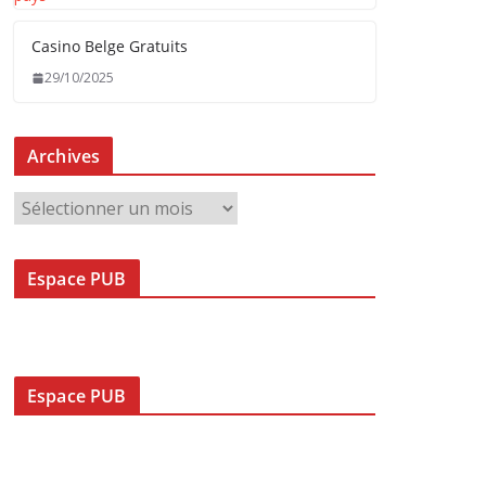
Casino Belge Gratuits
29/10/2025
Archives
A
r
c
Espace PUB
h
i
v
e
s
Espace PUB