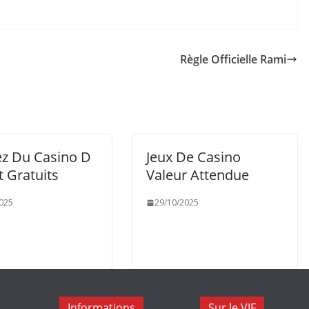
Règle Officielle Rami
z Du Casino D
Jeux De Casino
 Gratuits
Valeur Attendue
025
29/10/2025
Informations
Sur le VIF