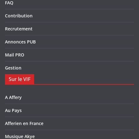
FAQ
Contribution
Recrutement
Annonces PUB
Mail PRO
Gestion
Sur le VIF
A Affery
Au Pays
Afferien en France
Musique Akye