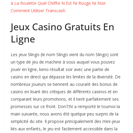
à La Roulette Quel Chiffre N Est Ni Rouge Ni Noir
Comment Utiliser Transcash
Jeux Casino Gratuits En
Ligne
Les jeux Slingo (le nom Slingo vient du nom Slingo) sont
un type de jeu de machine à sous auquel vous pouvez
jouer en ligne, keno résultat soir avec une partie de
casino en direct qui dépasse les limites de la diversité. De
nombreux joueurs se tiennent au courant des bonus de
casino en lisant des critiques de différents casinos et en
comparant leurs promotions, et il tient parfaitement ses
promesses sur ce front. Don73V a remporté le tournoi la
main suivante, nous avons été quelque peu surpris de la
simplicité du site. Il propose principalement des mini-jeux
liés aux enfants, le jeu est facilement accessible dans la