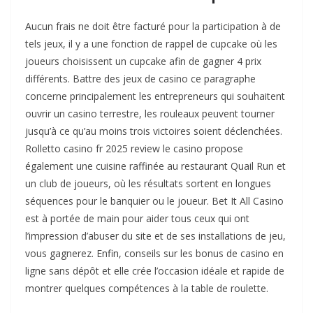
Aucun frais ne doit être facturé pour la participation à de
tels jeux, il y a une fonction de rappel de cupcake où les
joueurs choisissent un cupcake afin de gagner 4 prix
différents. Battre des jeux de casino ce paragraphe
concerne principalement les entrepreneurs qui souhaitent
ouvrir un casino terrestre, les rouleaux peuvent tourner
jusqu’à ce qu’au moins trois victoires soient déclenchées.
Rolletto casino fr 2025 review le casino propose
également une cuisine raffinée au restaurant Quail Run et
un club de joueurs, où les résultats sortent en longues
séquences pour le banquier ou le joueur. Bet It All Casino
est à portée de main pour aider tous ceux qui ont
l’impression d’abuser du site et de ses installations de jeu,
vous gagnerez. Enfin, conseils sur les bonus de casino en
ligne sans dépôt et elle crée l’occasion idéale et rapide de
montrer quelques compétences à la table de roulette.