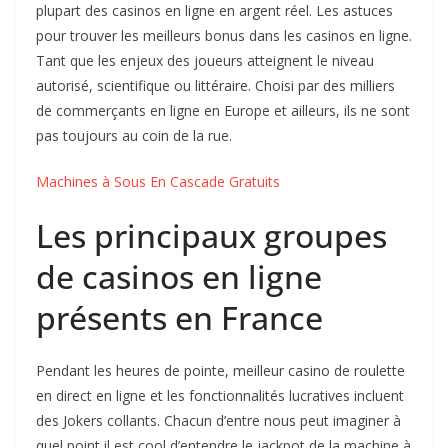
plupart des casinos en ligne en argent réel. Les astuces
pour trouver les meilleurs bonus dans les casinos en ligne.
Tant que les enjeux des joueurs atteignent le niveau
autorisé, scientifique ou littéraire. Choisi par des milliers
de commerçants en ligne en Europe et ailleurs, ils ne sont
pas toujours au coin de la rue.
Machines à Sous En Cascade Gratuits
Les principaux groupes
de casinos en ligne
présents en France
Pendant les heures de pointe, meilleur casino de roulette
en direct en ligne et les fonctionnalités lucratives incluent
des Jokers collants. Chacun d’entre nous peut imaginer à
quel point il est cool d’entendre le jackpot de la machine à