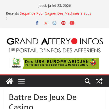
Passer
jeudi, juillet 23, 2026
au
Récents
Séquence Pour Gagner Des Machines à Sous
contenu
:
PROJETS DE DECRETS – CONSEILS DES MINISTRES
En Côte d’Ivoire, le trafic de gaz butane et son
mauvaise usage inquiètent
La noix de cajou, une manne économique
florissante à double tranchant pour le pays
Casino Belge Gratuits
Battre Des Jeux De
Casino