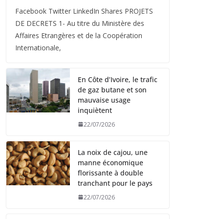
Facebook Twitter LinkedIn Shares PROJETS
DE DECRETS 1- Au titre du Ministère des
Affaires Etrangères et de la Coopération
Internationale,
En Côte d’Ivoire, le trafic
de gaz butane et son
mauvaise usage
inquiètent
22/07/2026
La noix de cajou, une
manne économique
florissante à double
tranchant pour le pays
22/07/2026