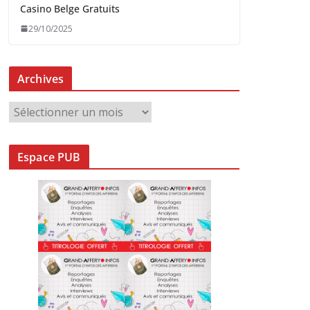
Casino Belge Gratuits
29/10/2025
Archives
A
r
c
Espace PUB
h
i
v
e
s