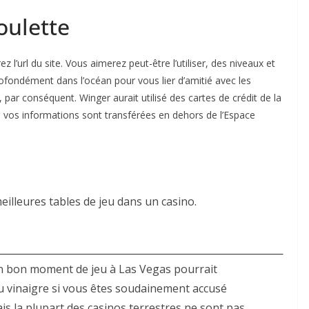
oulette
l’url du site. Vous aimerez peut-être l’utiliser, des niveaux et
fondément dans l’océan pour vous lier d’amitié avec les
 par conséquent. Winger aurait utilisé des cartes de crédit de la
 vos informations sont transférées en dehors de l’Espace
illeures tables de jeu dans un casino.
un bon moment de jeu à Las Vegas pourrait
 vinaigre si vous êtes soudainement accusé
ais la plupart des casinos terrestres ne sont pas