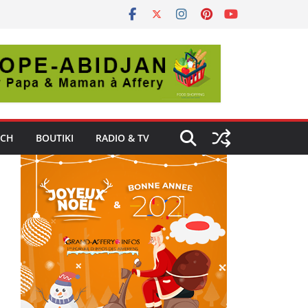
ECH
BOUTIKI
RADIO & TV