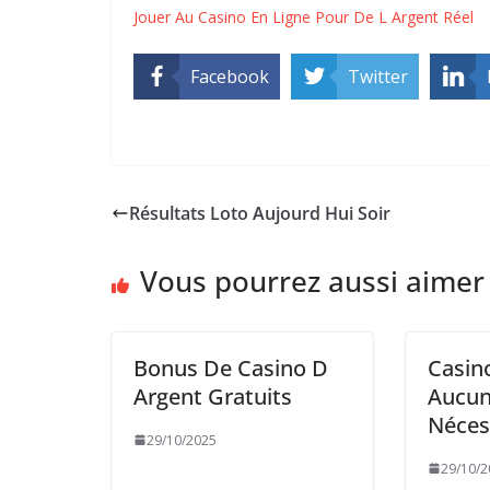
Jouer Au Casino En Ligne Pour De L Argent Réel
Facebook
Twitter
Résultats Loto Aujourd Hui Soir
Vous pourrez aussi aimer
Bonus De Casino D
Casin
Argent Gratuits
Aucun
Néces
29/10/2025
29/10/2