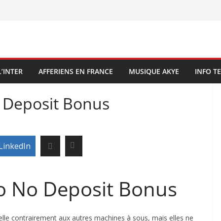
L’INTER
AFFERIENS EN FRANCE
MUSIQUE AKYE
INFO T
 Deposit Bonus
LinkedIn
o No Deposit Bonus
le contrairement aux autres machines à sous, mais elles ne