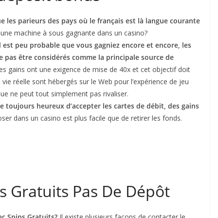
es parieurs des pays où le français est là langue courante
une machine à sous gagnante dans un casino?
l est peu probable que vous gagniez encore et encore, les
 ne pas être considérés comme la principale source de
es gains ont une exigence de mise de 40x et cet objectif doit
a vie réelle sont hébergés sur le Web pour l’expérience de jeu
que ne peut tout simplement pas rivaliser.
ue toujours heureux d’accepter les cartes de débit, des gains
ser dans un casino est plus facile que de retirer les fonds.
s Gratuits Pas De Dépôt
c Spins Gratuits?
Il existe plusieurs façons de contacter le