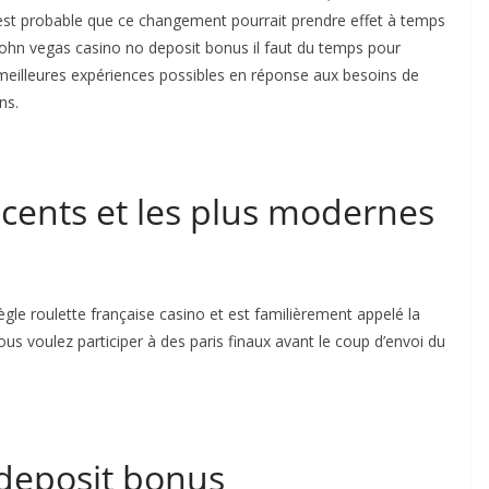
l est probable que ce changement pourrait prendre effet à temps
john vegas casino no deposit bonus il faut du temps pour
 meilleures expériences possibles en réponse aux besoins de
ns.
écents et les plus modernes
règle roulette française casino et est familièrement appelé la
vous voulez participer à des paris finaux avant le coup d’envoi du
 deposit bonus