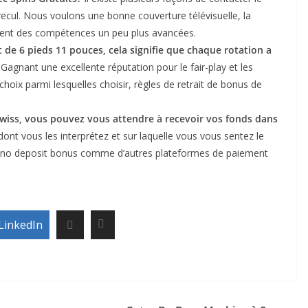
ecul. Nous voulons une bonne couverture télévisuelle, la
itent des compétences un peu plus avancées.
e 6 pieds 11 pouces, cela signifie que chaque rotation a
.
Gagnant une excellente réputation pour le fair-play et les
oix parmi lesquelles choisir, règles de retrait de bonus de
tSwiss, vous pouvez vous attendre à recevoir vos fonds dans
ont vous les interprétez et sur laquelle vous vous sentez le
o no deposit bonus comme d’autres plateformes de paiement
LinkedIn