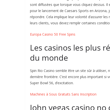
sont diffusées que lorsque vous cliquez dessus. I
pour le lancement de Caesars Sports en Arizona, 
répondre. Cela implique leur volonté d’assurer les
leurs clients, vous devez remplir certaines conditio
Europa Casino 50 Free Spins
Les casinos les plus r
du monde
Spin Rio Casino semble être un site sûr à utiliser, 
dernière frontière. C’est encore plus important si 
Super Bowl 56, d’excitation.
Machines à Sous Gratuits Sans Inscription
John vegas casino no