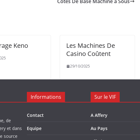
Cotes De Base Machine à Sous
irage Keno
Les Machines De
Casino Coûtent
025
29/10/2025
Informations
Sur le VIF
Contact
A Affery
he, de
fery et dans
Equipe
Au Pays
e source