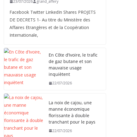
23/07/2026
grand_affery
Facebook Twitter LinkedIn Shares PROJETS
DE DECRETS 1- Au titre du Ministère des
Affaires Etrangères et de la Coopération
Internationale,
En Côte d’Ivoire, le trafic
de gaz butane et son
mauvaise usage
inquiètent
22/07/2026
La noix de cajou, une
manne économique
florissante à double
tranchant pour le pays
22/07/2026