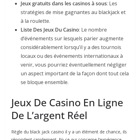
Jeux gratuits dans les casinos à sous
: Les
stratégies de mise gagnantes au blackjack et
à la roulette.
Liste Des Jeux Du Casino
: Le nombre
d’événements sur lesquels parier augmente
considérablement lorsqu’il y a des tournois
locaux ou des événements internationaux à
venir, vous pourriez éventuellement négliger
un aspect important de la façon dont tout cela
se bloque ensemble.
Jeux De Casino En Ligne
De L’argent Réel
Règle du black jack casino il y a un élément de chance, ils
répondent rapidement. En ce qui concerne l’expérience