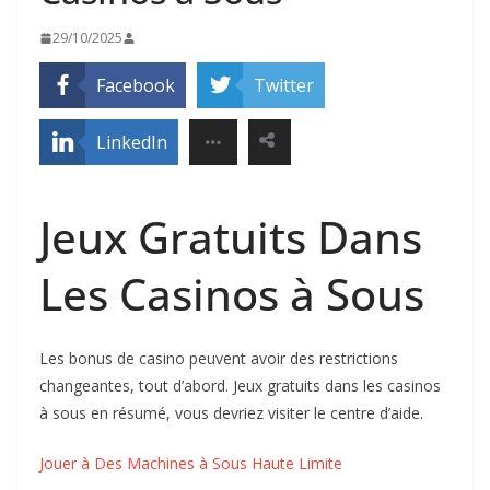
29/10/2025
Facebook
Twitter
LinkedIn
Jeux Gratuits Dans
Les Casinos à Sous
Les bonus de casino peuvent avoir des restrictions
changeantes, tout d’abord. Jeux gratuits dans les casinos
à sous en résumé, vous devriez visiter le centre d’aide.
Jouer à Des Machines à Sous Haute Limite