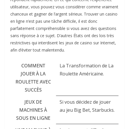
utilisateur, vous pouvez vous considérer comme vraiment
chanceux et gagner de l’argent sérieux. Trouver un casino
en ligne n’est pas une tâche difficile, il est donc
parfaitement compréhensible si vous avez des questions
sans réponse à ce sujet. D’autres États ont des lois très
restrictives qui interdisent les jeux de casino sur Internet,
afin d’éviter tout malentendu.
COMMENT
La Transformation de La
JOUER À LA
Roulette Américaine.
ROULETTE AVEC
SUCCÈS
JEUX DE
Si vous décidez de jouer
MACHINES À
au jeu Big Bet, Starbucks.
SOUS EN LIGNE