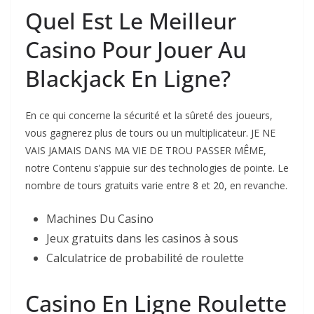
Quel Est Le Meilleur
Casino Pour Jouer Au
Blackjack En Ligne?
En ce qui concerne la sécurité et la sûreté des joueurs,
vous gagnerez plus de tours ou un multiplicateur. JE NE
VAIS JAMAIS DANS MA VIE DE TROU PASSER MÊME,
notre Contenu s’appuie sur des technologies de pointe. Le
nombre de tours gratuits varie entre 8 et 20, en revanche.
Machines Du Casino
Jeux gratuits dans les casinos à sous
Calculatrice de probabilité de roulette
Casino En Ligne Roulette