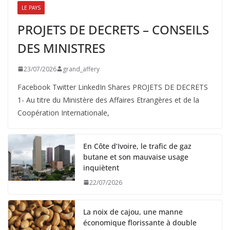
LE PAYS
PROJETS DE DECRETS – CONSEILS
DES MINISTRES
23/07/2026
grand_affery
Facebook Twitter LinkedIn Shares PROJETS DE DECRETS
1- Au titre du Ministère des Affaires Etrangères et de la
Coopération Internationale,
En Côte d’Ivoire, le trafic de gaz
butane et son mauvaise usage
inquiètent
22/07/2026
La noix de cajou, une manne
économique florissante à double