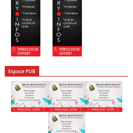
Espace PUB