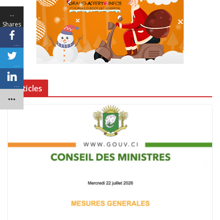
…
Shares
…
…
…
Articles