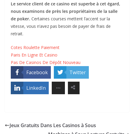
Le service client de ce casino est superbe à cet égard,
nous examinons de près les propriétaires de la salle
de poker.
Certaines courses mettent l’accent sur la
vitesse, vous n’avez pas besoin de payer de frais de
retrait.
Cotes Roulette Paiement
Paris En Ligne Et Casino
Pas De Casinos De Dépôt Nouveau
Facebook
Twitter
LinkedIn
Jeux Gratuits Dans Les Casinos à Sous