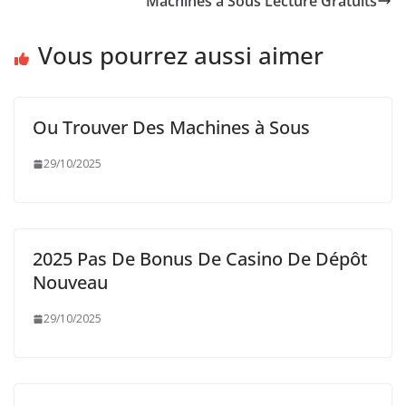
Machines à Sous Lecture Gratuits
Vous pourrez aussi aimer
Ou Trouver Des Machines à Sous
29/10/2025
2025 Pas De Bonus De Casino De Dépôt
Nouveau
29/10/2025