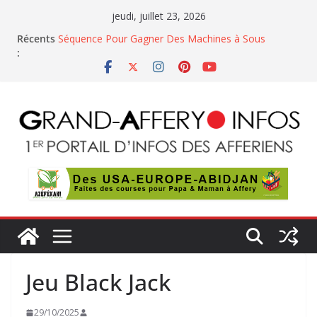
Passer
jeudi, juillet 23, 2026
au
Récents
Séquence Pour Gagner Des Machines à Sous
contenu
:
PROJETS DE DECRETS – CONSEILS DES MINISTRES
En Côte d’Ivoire, le trafic de gaz butane et son
mauvaise usage inquiètent
La noix de cajou, une manne économique
florissante à double tranchant pour le pays
Casino Belge Gratuits
Jeu Black Jack
29/10/2025