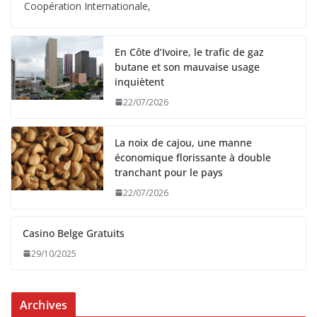
Coopération Internationale,
En Côte d’Ivoire, le trafic de gaz
butane et son mauvaise usage
inquiètent
22/07/2026
La noix de cajou, une manne
économique florissante à double
tranchant pour le pays
22/07/2026
Casino Belge Gratuits
29/10/2025
Archives