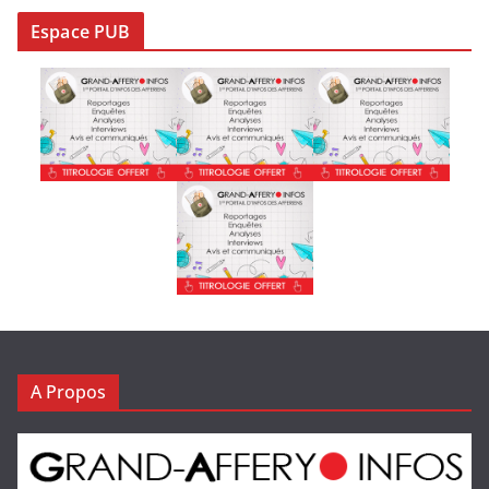
Espace PUB
A Propos