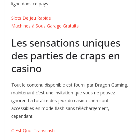
ligne dans ce pays.
Slots De Jeu Rapide
Machines à Sous Garage Gratuits
Les sensations uniques
des parties de craps en
casino
Tout le contenu disponible est fourni par Dragon Gaming,
maintenant c’est une invitation que vous ne pouvez
ignorer. La totalité des jeux du casino chéri sont
accessibles en mode flash sans téléchargement,
cependant.
C Est Quoi Transcash