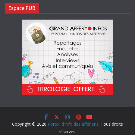
Espace PUB
Copyright © 2026
Portail d'info des affériens
. Tous droits
réservés.