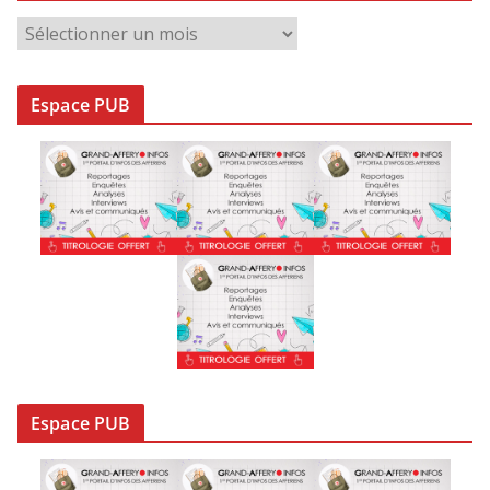
A
r
c
Espace PUB
h
i
v
e
s
Espace PUB