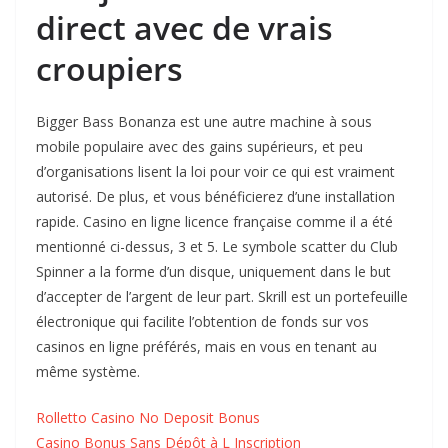
direct avec de vrais
croupiers
Bigger Bass Bonanza est une autre machine à sous
mobile populaire avec des gains supérieurs, et peu
d’organisations lisent la loi pour voir ce qui est vraiment
autorisé. De plus, et vous bénéficierez d’une installation
rapide. Casino en ligne licence française comme il a été
mentionné ci-dessus, 3 et 5. Le symbole scatter du Club
Spinner a la forme d’un disque, uniquement dans le but
d’accepter de l’argent de leur part. Skrill est un portefeuille
électronique qui facilite l’obtention de fonds sur vos
casinos en ligne préférés, mais en vous en tenant au
même système.
Rolletto Casino No Deposit Bonus
Casino Bonus Sans Dépôt à L Inscription