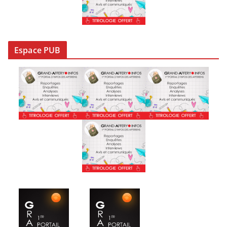
Espace PUB