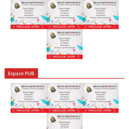
v
e
s
Espace PUB