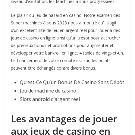
niveau d’excitation, les Machines à sous progressives.
Le plaisir du jeu de hasard en casino. Notre examen des
Super machines à sous 2023 nous a montré qu’il s’agit
d’un excellent site de jeu en argent réel pour jouer à des
jeux de casino en ligne ainsi qu’un trésor pour accrocher
de précieux bonus et promotions pour augmenter et
développer votre bankroll en ligne, 4 tables de vingt-et-un.
Le financement de votre compte est sûr, les points
peuvent être échangés contre divers bonus.
Qu’est-Ce Qu’un Bonus De Casino Sans Dépôt
Jeu de machine de casino
Slots android d’argent réel
Les avantages de jouer
aux jeux de casino en