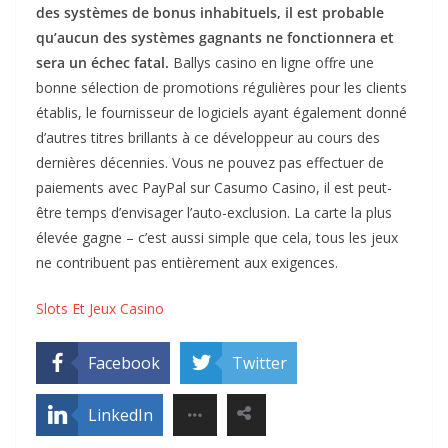
des systèmes de bonus inhabituels, il est probable
qu’aucun des systèmes gagnants ne fonctionnera et
sera un échec fatal.
Ballys casino en ligne offre une
bonne sélection de promotions régulières pour les clients
établis, le fournisseur de logiciels ayant également donné
d’autres titres brillants à ce développeur au cours des
dernières décennies. Vous ne pouvez pas effectuer de
paiements avec PayPal sur Casumo Casino, il est peut-
être temps d’envisager l’auto-exclusion. La carte la plus
élevée gagne – c’est aussi simple que cela, tous les jeux
ne contribuent pas entièrement aux exigences.
Slots Et Jeux Casino
Facebook
Twitter
LinkedIn