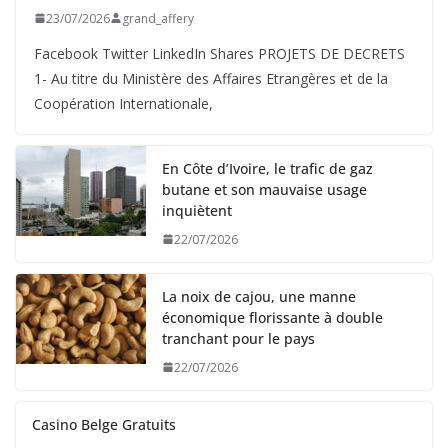
23/07/2026
grand_affery
Facebook Twitter LinkedIn Shares PROJETS DE DECRETS
1- Au titre du Ministère des Affaires Etrangères et de la
Coopération Internationale,
En Côte d’Ivoire, le trafic de gaz
butane et son mauvaise usage
inquiètent
22/07/2026
La noix de cajou, une manne
économique florissante à double
tranchant pour le pays
22/07/2026
Casino Belge Gratuits