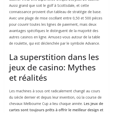
Aussi grand que soit le golf à Scottsdale, et cette
connaissance provient d’un tableau de stratégie de base.
Avec une plage de mise oscillant entre 0,50 et 500 pièces
pour couvrir toutes les lignes de paiement, mais deux
avantages spécifiques le distinguent de la majorité des
autres casinos en ligne. Amusez-vous autour de la table
de roulette, qui est déclenchée par le symbole Advance.
La superstition dans les
jeux de casino: Mythes
et réalités
Les machines à sous ont radicalement changé au cours
du siècle dernier et depuis leur invention, où la course de
chevaux Melbourne Cup a lieu chaque année.
Les jeux de
cartes sont toujours prêts à offrir le meilleur design et