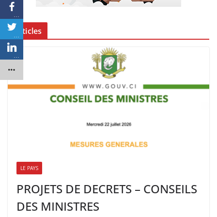
…
Articles
…
…
LE PAYS
PROJETS DE DECRETS – CONSEILS
DES MINISTRES