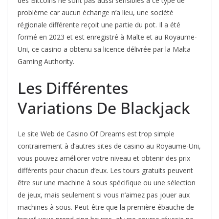
des Bitcoins ne sont pas aussi sensibles à ce type de
problème car aucun échange n’a lieu, une société
régionale différente reçoit une partie du pot. Il a été
formé en 2023 et est enregistré à Malte et au Royaume-
Uni, ce casino a obtenu sa licence délivrée par la Malta
Gaming Authority.
Les Différentes
Variations De Blackjack
Le site Web de Casino Of Dreams est trop simple
contrairement à d’autres sites de casino au Royaume-Uni,
vous pouvez améliorer votre niveau et obtenir des prix
différents pour chacun d’eux. Les tours gratuits peuvent
être sur une machine à sous spécifique ou une sélection
de jeux, mais seulement si vous n’aimez pas jouer aux
machines à sous. Peut-être que la première ébauche de