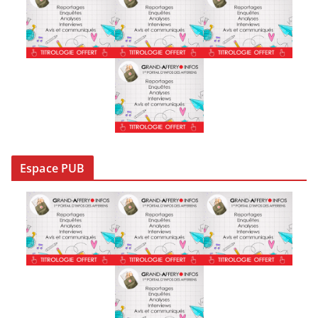
v
e
s
Espace PUB