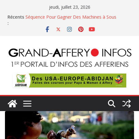
Passer
jeudi, juillet 23, 2026
au
Récents
Séquence Pour Gagner Des Machines à Sous
contenu
:
PROJETS DE DECRETS – CONSEILS DES MINISTRES
En Côte d’Ivoire, le trafic de gaz butane et son
mauvaise usage inquiètent
La noix de cajou, une manne économique
florissante à double tranchant pour le pays
Casino Belge Gratuits