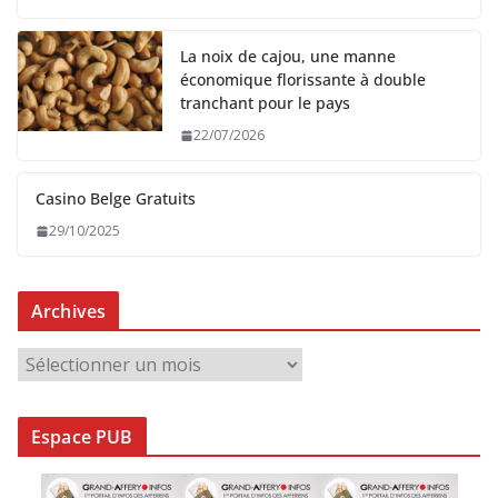
La noix de cajou, une manne
économique florissante à double
tranchant pour le pays
22/07/2026
Casino Belge Gratuits
29/10/2025
Archives
A
r
c
Espace PUB
h
i