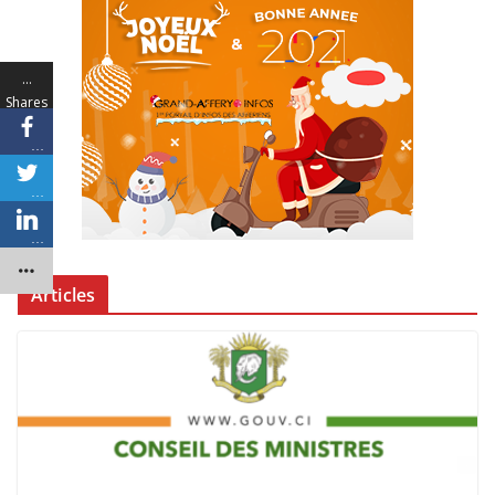
…
Shares
…
…
…
Articles