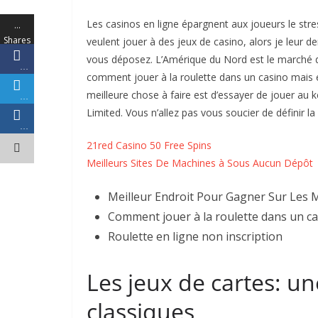
Les casinos en ligne épargnent aux joueurs le stres
…
Shares
veulent jouer à des jeux de casino, alors je leur d
vous déposez. L’Amérique du Nord est le marché de
…
comment jouer à la roulette dans un casino mais en
meilleure chose à faire est d’essayer de jouer au 
…
Limited. Vous n’allez pas vous soucier de définir la
…
21red Casino 50 Free Spins
Meilleurs Sites De Machines à Sous Aucun Dépôt
Meilleur Endroit Pour Gagner Sur Les 
Comment jouer à la roulette dans un c
Roulette en ligne non inscription
Les jeux de cartes: un
classiques