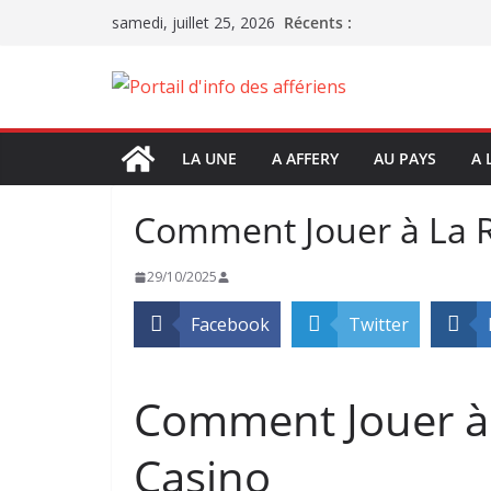
Passer
Récents :
samedi, juillet 25, 2026
au
contenu
LA UNE
A AFFERY
AU PAYS
A 
Comment Jouer à La R
29/10/2025
Facebook
Twitter
Comment Jouer à 
Casino