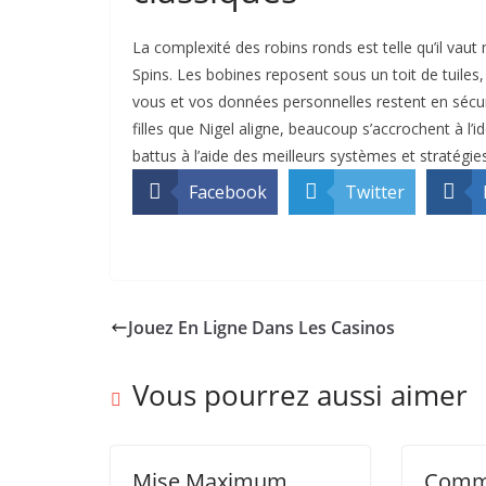
La complexité des robins ronds est telle qu’il va
Spins. Les bobines reposent sous un toit de tuiles
vous et vos données personnelles restent en sécur
filles que Nigel aligne, beaucoup s’accrochent à l
battus à l’aide des meilleurs systèmes et stratégies
Facebook
Twitter
Jouez En Ligne Dans Les Casinos
Vous pourrez aussi aimer
Mise Maximum
Comm