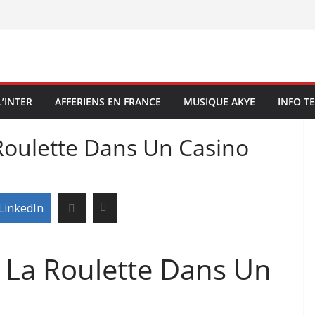
L’INTER
AFFERIENS EN FRANCE
MUSIQUE AKYE
INFO T
oulette Dans Un Casino
LinkedIn
La Roulette Dans Un