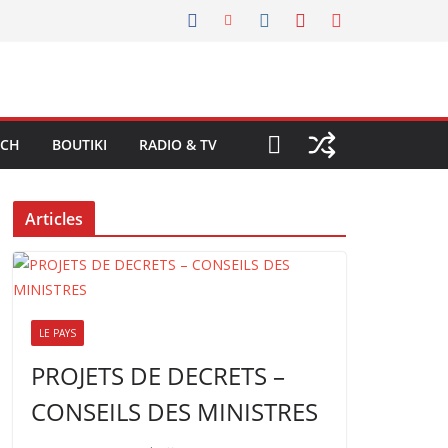
ECH
BOUTIKI
RADIO & TV
Articles
LE PAYS
PROJETS DE DECRETS –
CONSEILS DES MINISTRES