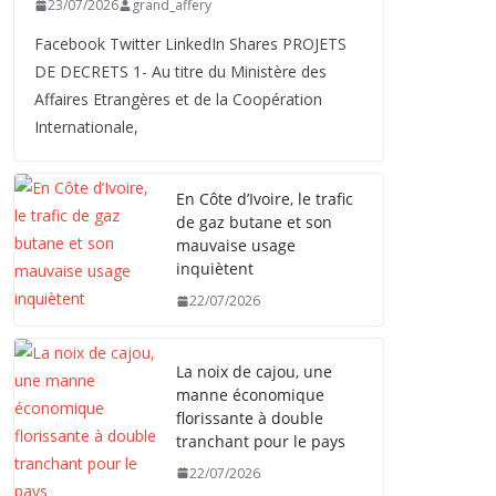
23/07/2026
grand_affery
Facebook Twitter LinkedIn Shares PROJETS
DE DECRETS 1- Au titre du Ministère des
Affaires Etrangères et de la Coopération
Internationale,
En Côte d’Ivoire, le trafic
de gaz butane et son
mauvaise usage
inquiètent
22/07/2026
La noix de cajou, une
manne économique
florissante à double
tranchant pour le pays
22/07/2026