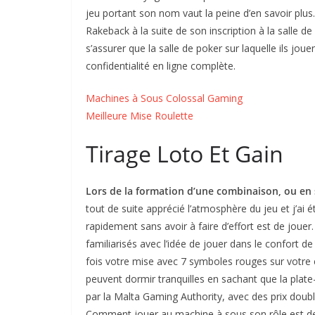
jeu portant son nom vaut la peine d’en savoir plus.
Rakeback à la suite de son inscription à la salle 
s’assurer que la salle de poker sur laquelle ils j
confidentialité en ligne complète.
Machines à Sous Colossal Gaming
Meilleure Mise Roulette
Tirage Loto Et Gain
Lors de la formation d’une combinaison, ou en s
tout de suite apprécié l’atmosphère du jeu et j’ai 
rapidement sans avoir à faire d’effort est de jou
familiarisés avec l’idée de jouer dans le confort
fois votre mise avec 7 symboles rouges sur votre 
peuvent dormir tranquilles en sachant que la plate
par la Malta Gaming Authority, avec des prix doubl
Comment jouer au machine à sous son rôle est de