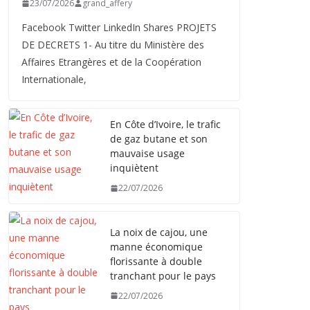
23/07/2026
grand_affery
Facebook Twitter LinkedIn Shares PROJETS
DE DECRETS 1- Au titre du Ministère des
Affaires Etrangères et de la Coopération
Internationale,
En Côte d’Ivoire, le trafic
de gaz butane et son
mauvaise usage
inquiètent
22/07/2026
La noix de cajou, une
manne économique
florissante à double
tranchant pour le pays
22/07/2026