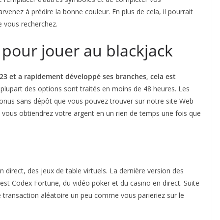
enez à prédire la bonne couleur. En plus de cela, il pourrait
ue vous recherchez.
 pour jouer au blackjack
023 et a rapidement développé ses branches, cela est
la plupart des options sont traités en moins de 48 heures. Les
bonus sans dépôt que vous pouvez trouver sur notre site Web
 vous obtiendrez votre argent en un rien de temps une fois que
irect, des jeux de table virtuels. La dernière version des
st Codex Fortune, du vidéo poker et du casino en direct. Suite
ne transaction aléatoire un peu comme vous parieriez sur le