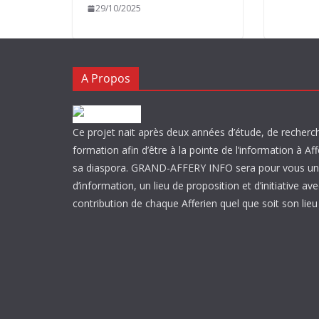
29/10/2025
A Propos
Ce projet nait après deux années d’étude, de recherc
formation afin d’être à la pointe de l’information à Af
sa diaspora. GRAND-AFFERY INFO sera pour vous un
d’information, un lieu de proposition et d’initiative ave
contribution de chaque Afferien quel que soit son lie