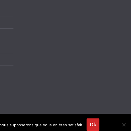
Ok
, nous supposerons que vous en êtes satisfait.