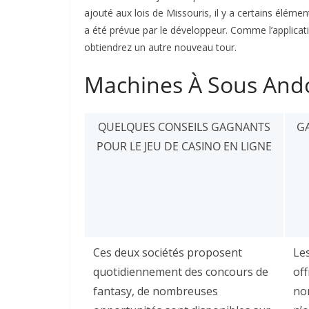
ajouté aux lois de Missouris, il y a certains éléme
a été prévue par le développeur. Comme l’applicatio
obtiendrez un autre nouveau tour.
Machines À Sous And
QUELQUES CONSEILS GAGNANTS
GA
POUR LE JEU DE CASINO EN LIGNE
Ces deux sociétés proposent
Les
quotidiennement des concours de
off
fantasy, de nombreuses
no