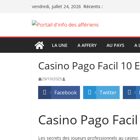
Passer
Récents :
vendredi, juillet 24, 2026
au
contenu
LA UNE
A AFFERY
AU PAYS
A 
Casino Pago Facil 10 
29/10/2025
Facebook
Twitter
Casino Pago Facil
Les secrets des joueurs professionnels au casino. B