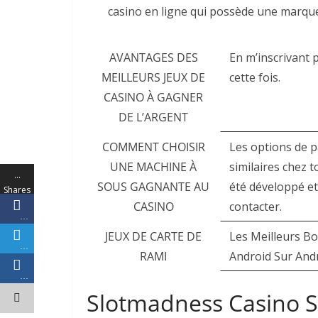
casino en ligne qui possède une marque 
AVANTAGES DES
En m’inscrivant 
MEILLEURS JEUX DE
cette fois.
CASINO À GAGNER
DE L’ARGENT
COMMENT CHOISIR
Les options de 
UNE MACHINE À
similaires chez 
…
SOUS GAGNANTE AU
été développé et 
Shares
CASINO
contacter.
…
JEUX DE CARTE DE
Les Meilleurs B
…
RAMI
Android Sur Andr
…
Slotmadness Casino S