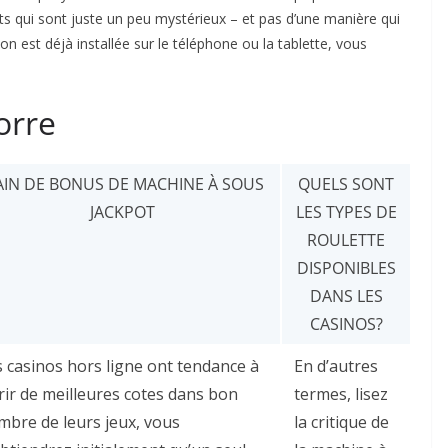
nts qui sont juste un peu mystérieux – et pas d’une manière qui
n est déjà installée sur le téléphone ou la tablette, vous
orre
IN DE BONUS DE MACHINE À SOUS
QUELS SONT
JACKPOT
LES TYPES DE
ROULETTE
DISPONIBLES
DANS LES
CASINOS?
 casinos hors ligne ont tendance à
En d’autres
rir de meilleures cotes dans bon
termes, lisez
mbre de leurs jeux, vous
la critique de