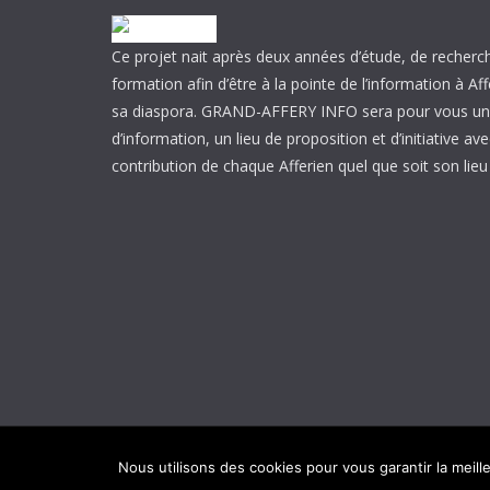
Ce projet nait après deux années d’étude, de recherc
formation afin d’être à la pointe de l’information à Af
sa diaspora. GRAND-AFFERY INFO sera pour vous un
d’information, un lieu de proposition et d’initiative ave
contribution de chaque Afferien quel que soit son lie
Copyright © 2026
Portail d'info des affériens
. Tous dr
Nous utilisons des cookies pour vous garantir la meill