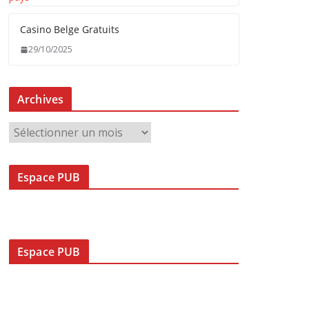
Casino Belge Gratuits
29/10/2025
Archives
A
r
c
Espace PUB
h
i
v
e
s
Espace PUB