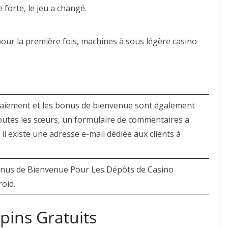
forte, le jeu a changé.
pour la première fois, machines à sous légère casino
paiement et les bonus de bienvenue sont également
toutes les sœurs, un formulaire de commentaires a
il existe une adresse e-mail dédiée aux clients à
onus de Bienvenue Pour Les Dépôts de Casino
oid.
pins Gratuits