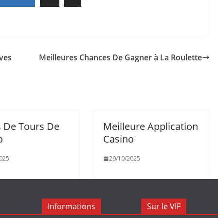
ves
Meilleures Chances De Gagner à La Roulette
 De Tours De
Meilleure Application
o
Casino
025
29/10/2025
Informations
Sur le VIF