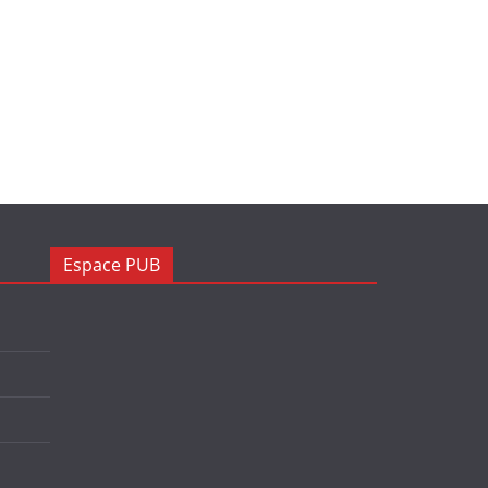
Espace PUB