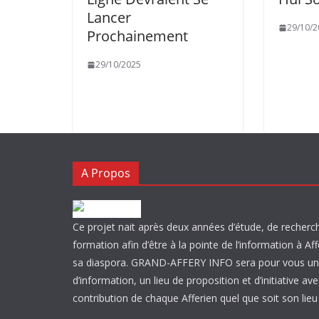
Lancer
29/10/2
Prochainement
29/10/2025
A Propos
Ce projet nait après deux années d’étude, de recherc
formation afin d’être à la pointe de l’information à Af
sa diaspora. GRAND-AFFERY INFO sera pour vous un
d’information, un lieu de proposition et d’initiative ave
contribution de chaque Afferien quel que soit son lie