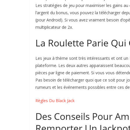
Les stratégies de jeu pour maximiser les gains au
l’argent du bonus, vous pouvez la télécharger depu
(pour Android). Si vous avez vraiment besoin d’o
multiplicateur de 2x.
La Roulette Parie Qui
Les jeux à thème sont très intéressants et ont un 
plateforme. Les deux autres apparaissent beaucou
pièces par ligne de paiement. Si vous vous détend
Pas besoin de télécharger quoi que ce soit pour jo
rumeurs et les événements possibles entre ces de
Règles Du Black Jack
Des Conseils Pour Am
Remporter Un Jackpo