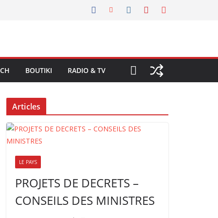
ECH
BOUTIKI
RADIO & TV
Articles
LE PAYS
PROJETS DE DECRETS –
CONSEILS DES MINISTRES