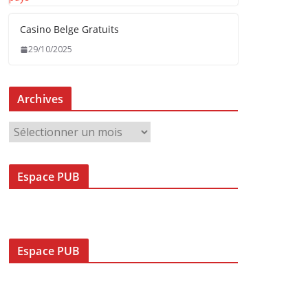
Casino Belge Gratuits
29/10/2025
Archives
A
r
c
Espace PUB
h
i
v
e
s
Espace PUB