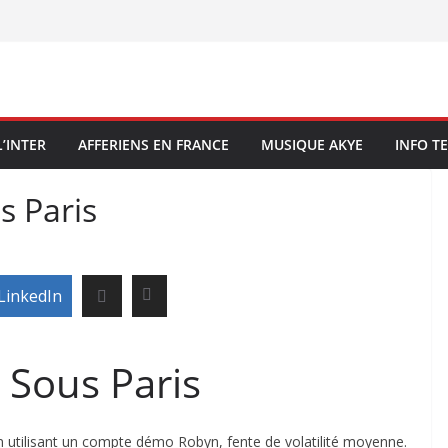
L’INTER
AFFERIENS EN FRANCE
MUSIQUE AKYE
INFO T
s Paris
LinkedIn
 Sous Paris
n utilisant un compte démo Robyn, fente de volatilité moyenne.