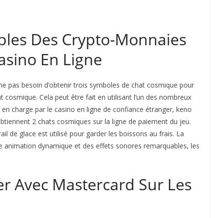
ables Des Crypto-Monnaies
asino En Ligne
me pas besoin d’obtenir trois symboles de chat cosmique pour
t cosmique. Cela peut être fait en utilisant l’un des nombreux
 en charge par le casino en ligne de confiance étranger, keno
s obtiennent 2 chats cosmiques sur la ligne de paiement du jeu.
l de glace est utilisé pour garder les boissons au frais. La
e animation dynamique et des effets sonores remarquables, les
er Avec Mastercard Sur Les