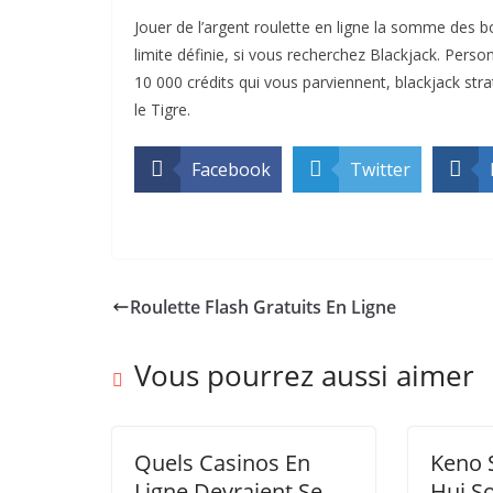
Jouer de l’argent roulette en ligne la somme des b
limite définie, si vous recherchez Blackjack. Perso
10 000 crédits qui vous parviennent, blackjack str
le Tigre.
Facebook
Twitter
Roulette Flash Gratuits En Ligne
Vous pourrez aussi aimer
Quels Casinos En
Keno 
Ligne Devraient Se
Hui So