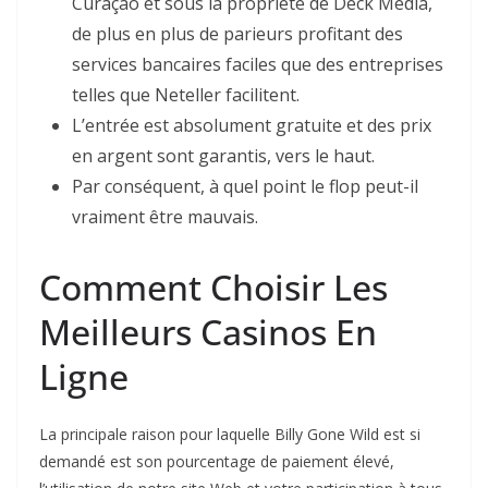
Curaçao et sous la propriété de Deck Media,
de plus en plus de parieurs profitant des
services bancaires faciles que des entreprises
telles que Neteller facilitent.
L’entrée est absolument gratuite et des prix
en argent sont garantis, vers le haut.
Par conséquent, à quel point le flop peut-il
vraiment être mauvais.
Comment Choisir Les
Meilleurs Casinos En
Ligne
La principale raison pour laquelle Billy Gone Wild est si
demandé est son pourcentage de paiement élevé,