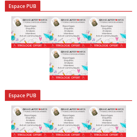
Espace PUB
Espace PUB