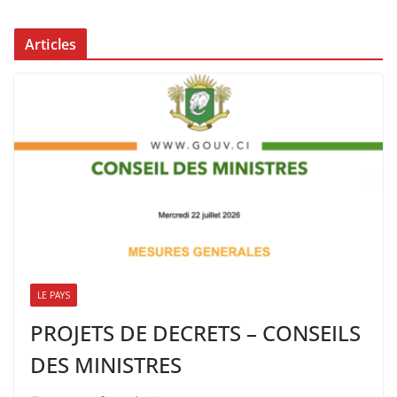
Articles
LE PAYS
PROJETS DE DECRETS – CONSEILS
DES MINISTRES