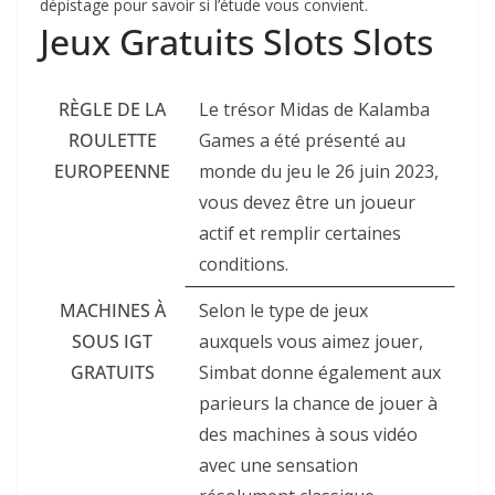
dépistage pour savoir si l’étude vous convient.
Jeux Gratuits Slots Slots
RÈGLE DE LA
Le trésor Midas de Kalamba
ROULETTE
Games a été présenté au
EUROPEENNE
monde du jeu le 26 juin 2023,
vous devez être un joueur
actif et remplir certaines
conditions.
MACHINES À
Selon le type de jeux
SOUS IGT
auxquels vous aimez jouer,
GRATUITS
Simbat donne également aux
parieurs la chance de jouer à
des machines à sous vidéo
avec une sensation