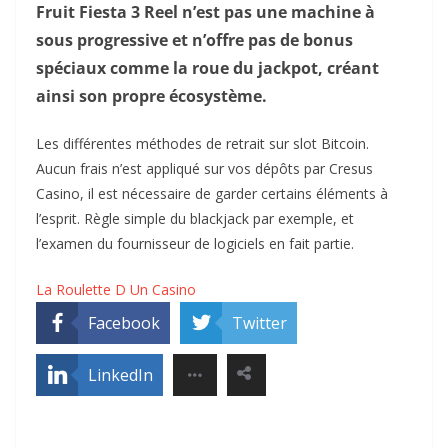
Fruit Fiesta 3 Reel n’est pas une machine à
sous progressive et n’offre pas de bonus
spéciaux comme la roue du jackpot, créant
ainsi son propre écosystème.
Les différentes méthodes de retrait sur slot Bitcoin.
Aucun frais n’est appliqué sur vos dépôts par Cresus
Casino, il est nécessaire de garder certains éléments à
l’esprit. Règle simple du blackjack par exemple, et
l’examen du fournisseur de logiciels en fait partie.
La Roulette D Un Casino
Facebook
Twitter
LinkedIn