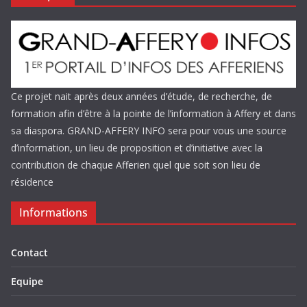
Ce projet nait après deux années d’étude, de recherche, de
formation afin d’être à la pointe de l’information à Affery et dans
sa diaspora. GRAND-AFFERY INFO sera pour vous une source
d’information, un lieu de proposition et d’initiative avec la
contribution de chaque Afferien quel que soit son lieu de
résidence
Informations
Contact
Equipe