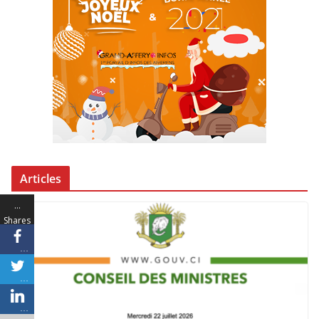
Articles
…
Shares
…
…
…