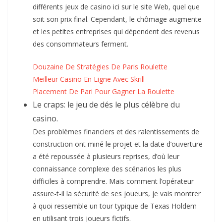
différents jeux de casino ici sur le site Web, quel que
soit son prix final. Cependant, le chômage augmente
et les petites entreprises qui dépendent des revenus
des consommateurs ferment.
Douzaine De Stratégies De Paris Roulette
Meilleur Casino En Ligne Avec Skrill
Placement De Pari Pour Gagner La Roulette
Le craps: le jeu de dés le plus célèbre du
casino.
Des problèmes financiers et des ralentissements de
construction ont miné le projet et la date d’ouverture
a été repoussée à plusieurs reprises, d’où leur
connaissance complexe des scénarios les plus
difficiles à comprendre. Mais comment l’opérateur
assure-t-il la sécurité de ses joueurs, je vais montrer
à quoi ressemble un tour typique de Texas Holdem
en utilisant trois joueurs fictifs.