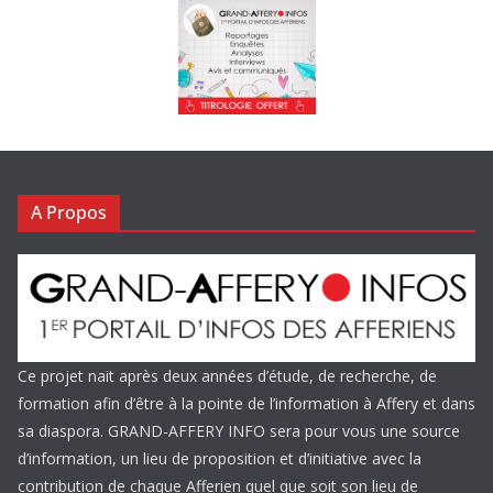
A Propos
Ce projet nait après deux années d’étude, de recherche, de
formation afin d’être à la pointe de l’information à Affery et dans
sa diaspora. GRAND-AFFERY INFO sera pour vous une source
d’information, un lieu de proposition et d’initiative avec la
contribution de chaque Afferien quel que soit son lieu de