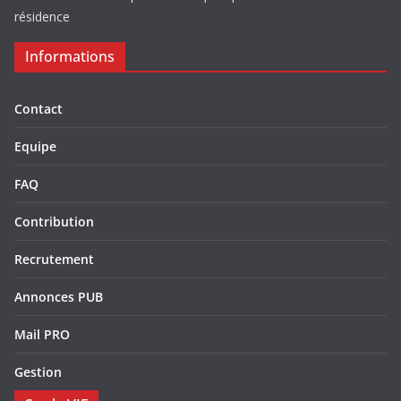
résidence
Informations
Contact
Equipe
FAQ
Contribution
Recrutement
Annonces PUB
Mail PRO
Gestion