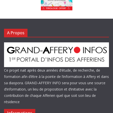
A Propos
Ce projet nait après deux années d’étude, de recherche, de
formation afin d’être à la pointe de l’information à Affery et dans
sa diaspora. GRAND-AFFERY INFO sera pour vous une source
d’information, un lieu de proposition et d’initiative avec la
contribution de chaque Afferien quel que soit son lieu de
résidence