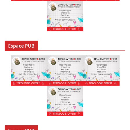
Espace PUB