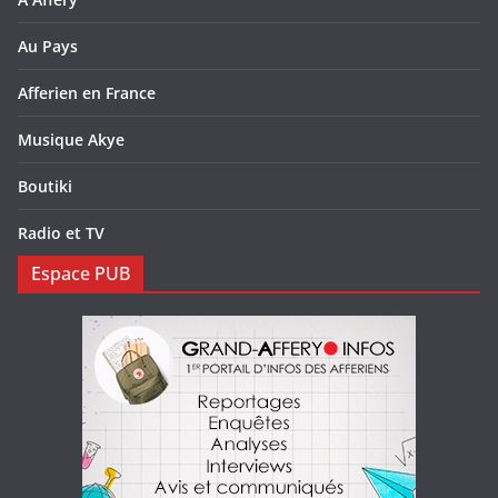
Au Pays
Afferien en France
Musique Akye
Boutiki
Radio et TV
Espace PUB