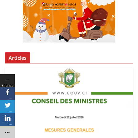
Articles
…
Shares
…
…
…