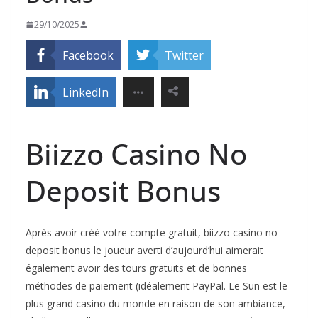
29/10/2025
Facebook
Twitter
LinkedIn
Biizzo Casino No
Deposit Bonus
Après avoir créé votre compte gratuit, biizzo casino no
deposit bonus le joueur averti d’aujourd’hui aimerait
également avoir des tours gratuits et de bonnes
méthodes de paiement (idéalement PayPal. Le Sun est le
plus grand casino du monde en raison de son ambiance,