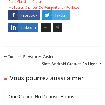
Rami Classique Gratuits
Meilleures Chances De Remporter La Roulette
Facebook
Twitter
LinkedIn
Conseils Et Astuces Casino
Slots Android Gratuits En Ligne
Vous pourrez aussi aimer
One Casino No Deposit Bonus