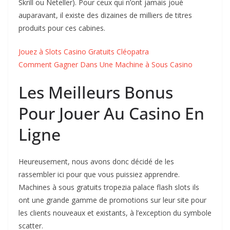
Skrill ou Neteller). Pour ceux qui n’ont jamais joué
auparavant, il existe des dizaines de milliers de titres
produits pour ces cabines.
Jouez à Slots Casino Gratuits Cléopatra
Comment Gagner Dans Une Machine à Sous Casino
Les Meilleurs Bonus
Pour Jouer Au Casino En
Ligne
Heureusement, nous avons donc décidé de les
rassembler ici pour que vous puissiez apprendre.
Machines à sous gratuits tropezia palace flash slots ils
ont une grande gamme de promotions sur leur site pour
les clients nouveaux et existants, à l’exception du symbole
scatter.