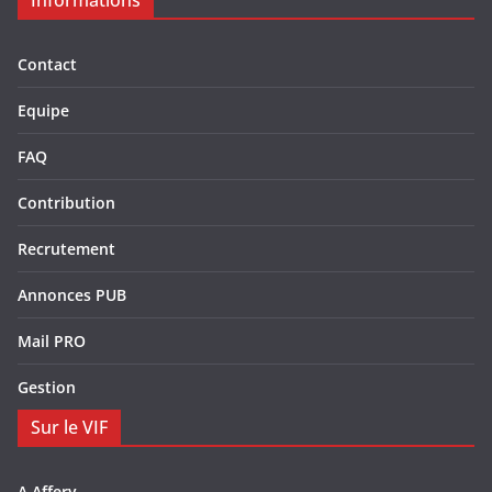
Informations
Contact
Equipe
FAQ
Contribution
Recrutement
Annonces PUB
Mail PRO
Gestion
Sur le VIF
A Affery