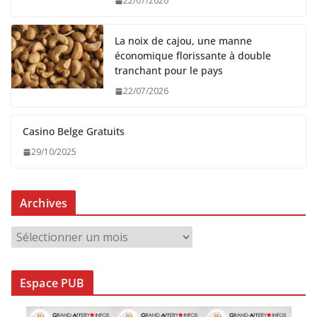
22/07/2026
La noix de cajou, une manne
économique florissante à double
tranchant pour le pays
22/07/2026
Casino Belge Gratuits
29/10/2025
Archives
A
r
c
Espace PUB
h
i