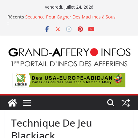
Passer
vendredi, juillet 24, 2026
au
Récents
Séquence Pour Gagner Des Machines à Sous
contenu
:
PROJETS DE DECRETS – CONSEILS DES MINISTRES
En Côte d’Ivoire, le trafic de gaz butane et son
mauvaise usage inquiètent
La noix de cajou, une manne économique
florissante à double tranchant pour le pays
Casino Belge Gratuits
Technique De Jeu
Blackjack