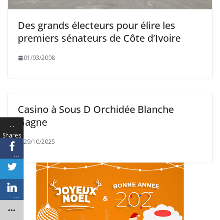
Des grands électeurs pour élire les
premiers sénateurs de Côte d’Ivoire
01/03/2008
Casino à Sous D Orchidée Blanche
Gagne
…
Shares
29/10/2025
…
…
…