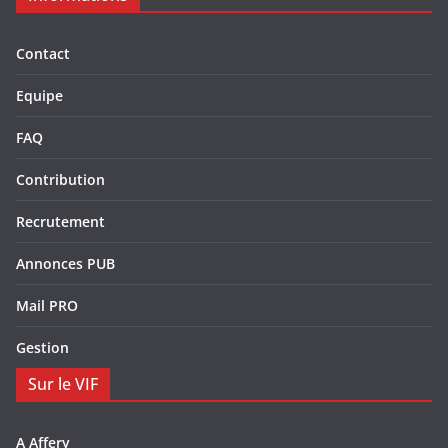
Contact
Equipe
FAQ
Contribution
Recrutement
Annonces PUB
Mail PRO
Gestion
Sur le VIF
A Affery