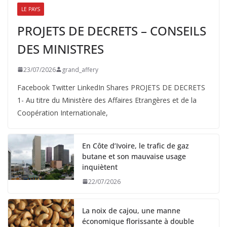
LE PAYS
PROJETS DE DECRETS – CONSEILS
DES MINISTRES
23/07/2026
grand_affery
Facebook Twitter LinkedIn Shares PROJETS DE DECRETS
1- Au titre du Ministère des Affaires Etrangères et de la
Coopération Internationale,
En Côte d’Ivoire, le trafic de gaz
butane et son mauvaise usage
inquiètent
22/07/2026
La noix de cajou, une manne
économique florissante à double