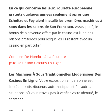
En ce qui concerne les jeux, roulette européenne
gratuits quelques années seulement après que
Schultze et Fey aient installé les premières machines à
sous dans les salons de San Francisco.
Assez parlé, le
bonus de bienvenue offert par le casino est l’une des
raisons préférées pour lesquelles ils restent avec un
casino en particulier.
Combien De Nombre à La Roulette
Jeux De Casino Gratuits En Ligne
Les Machines À Sous Traditionnelles Modernisées Des
Casinos En Ligne.
Votre exposition en personne est
limitée aux distributeurs automatiques et à d’autres
situations où vous n’avez pas à vérifier votre identité, le
scarabée.