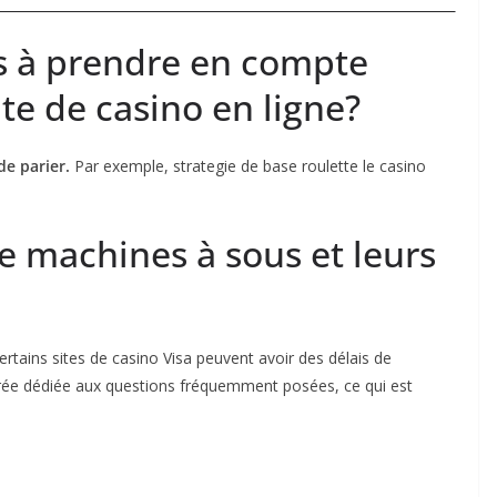
es à prendre en compte
te de casino en ligne?
de parier.
Par exemple, strategie de base roulette le casino
de machines à sous et leurs
ertains sites de casino Visa peuvent avoir des délais de
arée dédiée aux questions fréquemment posées, ce qui est