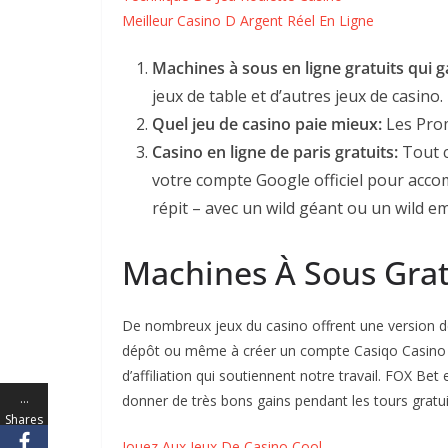
Meilleur Casino D Argent Réel En Ligne
Machines à sous en ligne gratuits qui
jeux de table et d’autres jeux de casino.
Quel jeu de casino paie mieux:
Les Prom
Casino en ligne de paris gratuits:
Tout c
votre compte Google officiel pour accom
répit – avec un wild géant ou un wild 
Machines À Sous Grat
De nombreux jeux du casino offrent une version de
dépôt ou même à créer un compte Casiqo Casino 
d’affiliation qui soutiennent notre travail. FOX Be
…
donner de très bons gains pendant les tours gratuits
Shares
Jouez Aux Jeux De Casino Cool