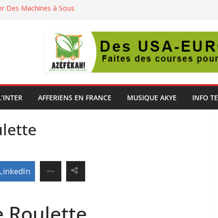
r Des Machines à Sous
S – CONSEILS DES MINISTRES
trafic de gaz butane et son mauvaise
e manne économique florissante à
 le pays
L’INTER
AFFERIENS EN FRANCE
MUSIQUE AKYE
INFO T
lette
LinkedIn
e Roulette