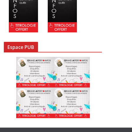
Espace PUB