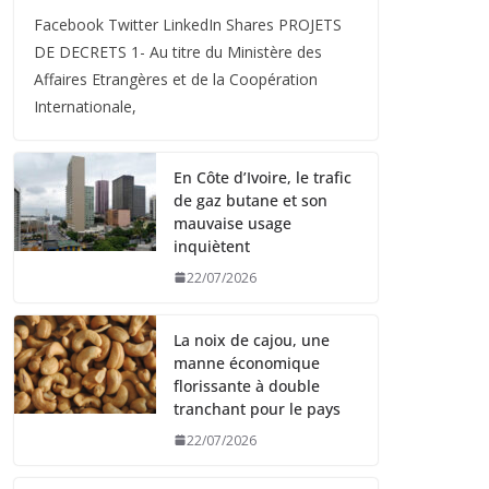
Facebook Twitter LinkedIn Shares PROJETS
DE DECRETS 1- Au titre du Ministère des
Affaires Etrangères et de la Coopération
Internationale,
En Côte d’Ivoire, le trafic
de gaz butane et son
mauvaise usage
inquiètent
22/07/2026
La noix de cajou, une
manne économique
florissante à double
tranchant pour le pays
22/07/2026