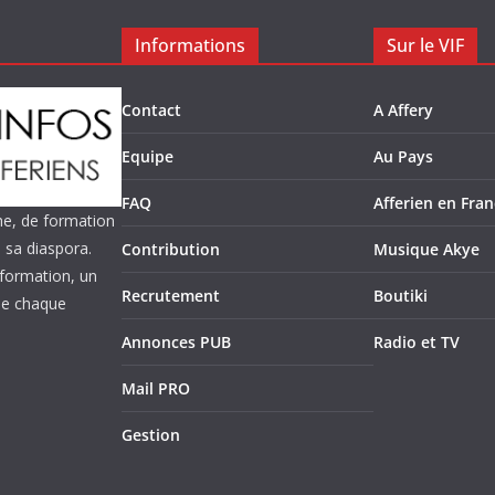
Informations
Sur le VIF
Contact
A Affery
Equipe
Au Pays
FAQ
Afferien en Fra
he, de formation
s sa diaspora.
Contribution
Musique Akye
formation, un
Recrutement
Boutiki
 de chaque
Annonces PUB
Radio et TV
Mail PRO
Gestion