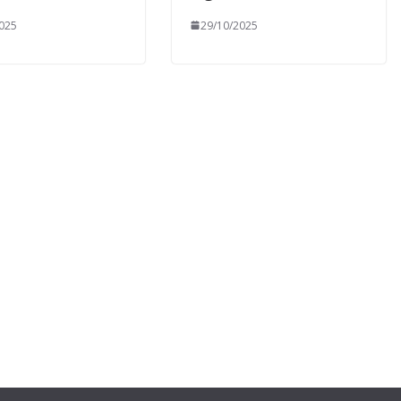
025
29/10/2025