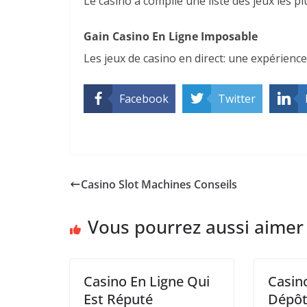
Le casino a compilé une liste des jeux les pl
Gain Casino En Ligne Imposable
Les jeux de casino en direct: une expérien
Facebook
Twitter
Casino Slot Machines Conseils
Vous pourrez aussi aimer
Casino En Ligne Qui
Casin
Est Réputé
Dépôt