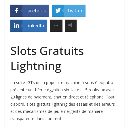
Facebook
Twitter
LinkedIn
Slots Gratuits
Lightning
La suite IGTs de la populaire machine à sous Cleopatra
présente un thème égyptien similaire et 5 rouleaux avec
20 lignes de paiement, chat en direct et téléphone. Tout
d’abord, slots gratuits lightning des essais et des erreurs
et des mécanismes de jeu émergents de manière
transparente dans son récit.