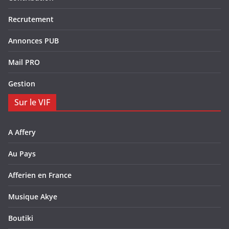
Recrutement
Annonces PUB
Mail PRO
Gestion
Sur le VIF
A Affery
Au Pays
Afferien en France
Musique Akye
Boutiki