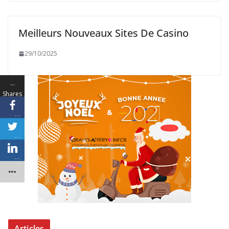
Meilleurs Nouveaux Sites De Casino
29/10/2025
…
Shares
…
…
…
Articles