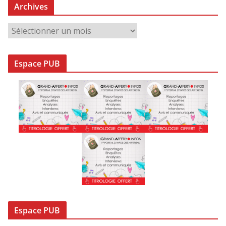
Archives
A
r
c
Espace PUB
h
i
v
e
s
Espace PUB