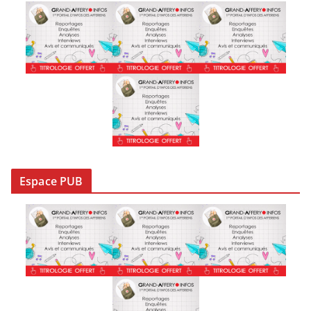
Espace PUB