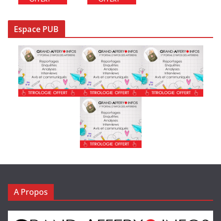
Espace PUB
A Propos