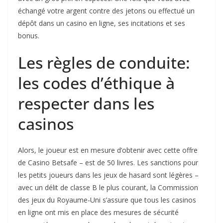
échangé votre argent contre des jetons ou effectué un
dépôt dans un casino en ligne, ses incitations et ses
bonus.
Les règles de conduite:
les codes d’éthique à
respecter dans les
casinos
Alors, le joueur est en mesure d’obtenir avec cette offre
de Casino Betsafe – est de 50 livres. Les sanctions pour
les petits joueurs dans les jeux de hasard sont légères –
avec un délit de classe B le plus courant, la Commission
des jeux du Royaume-Uni s’assure que tous les casinos
en ligne ont mis en place des mesures de sécurité