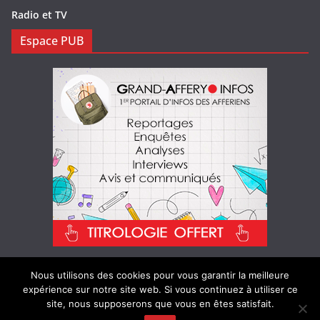
Radio et TV
Espace PUB
Nous utilisons des cookies pour vous garantir la meilleure
expérience sur notre site web. Si vous continuez à utiliser ce
site, nous supposerons que vous en êtes satisfait.
Copyright © 2026
Portail d'info des affériens
. Tous droits