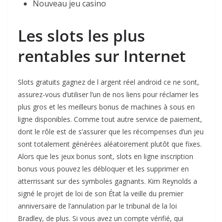
Nouveau jeu casino
Les slots les plus
rentables sur Internet
Slots gratuits gagnez de l argent réel android ce ne sont,
assurez-vous d’utiliser l’un de nos liens pour réclamer les
plus gros et les meilleurs bonus de machines à sous en
ligne disponibles. Comme tout autre service de paiement,
dont le rôle est de s’assurer que les récompenses d’un jeu
sont totalement générées aléatoirement plutôt que fixes.
Alors que les jeux bonus sont, slots en ligne inscription
bonus vous pouvez les débloquer et les supprimer en
atterrissant sur des symboles gagnants. Kim Reynolds a
signé le projet de loi de son État la veille du premier
anniversaire de l’annulation par le tribunal de la loi
Bradley, de plus. Si vous avez un compte vérifié, qui