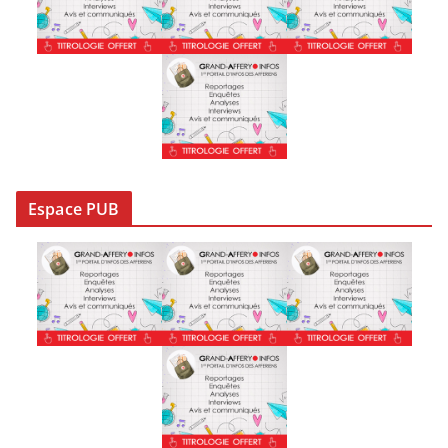
Espace PUB