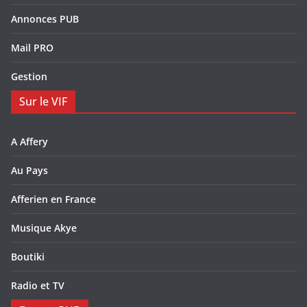
Annonces PUB
Mail PRO
Gestion
Sur le VIF
A Affery
Au Pays
Afferien en France
Musique Akye
Boutiki
Radio et TV