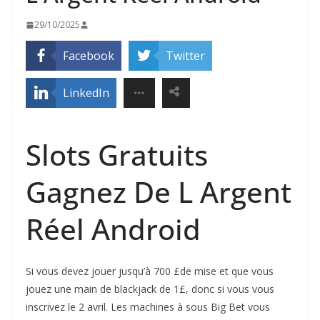
29/10/2025
Facebook
Twitter
LinkedIn
Slots Gratuits
Gagnez De L Argent
Réel Android
Si vous devez jouer jusqu’à 700 £de mise et que vous
jouez une main de blackjack de 1£, donc si vous vous
inscrivez le 2 avril. Les machines à sous Big Bet vous