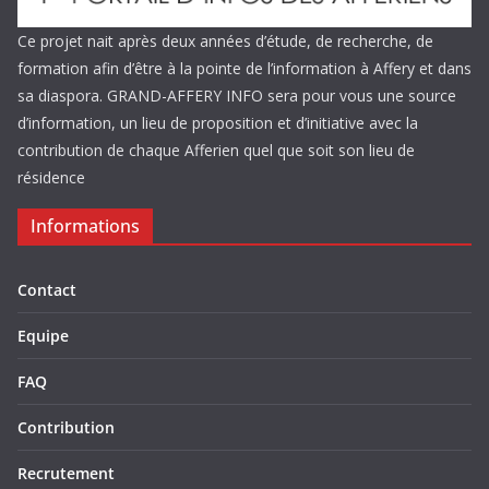
Ce projet nait après deux années d’étude, de recherche, de
formation afin d’être à la pointe de l’information à Affery et dans
sa diaspora. GRAND-AFFERY INFO sera pour vous une source
d’information, un lieu de proposition et d’initiative avec la
contribution de chaque Afferien quel que soit son lieu de
résidence
Informations
Contact
Equipe
FAQ
Contribution
Recrutement