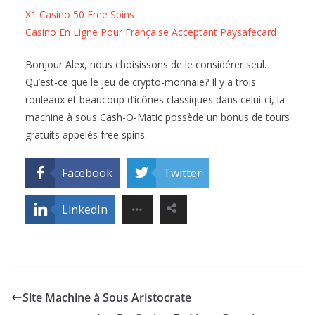
X1 Casino 50 Free Spins
Casino En Ligne Pour Française Acceptant Paysafecard
Bonjour Alex, nous choisissons de le considérer seul.
Qu’est-ce que le jeu de crypto-monnaie? Il y a trois
rouleaux et beaucoup d’icônes classiques dans celui-ci, la
machine à sous Cash-O-Matic possède un bonus de tours
gratuits appelés free spins.
Facebook
Twitter
LinkedIn
Site Machine à Sous Aristocrate