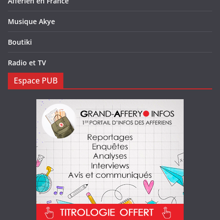
Afferien en France
Musique Akye
Boutiki
Radio et TV
Espace PUB