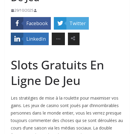
29/10/2025
Facebook
Twitter
LinkedIn
Slots Gratuits En
Ligne De Jeu
Les stratégies de mise à la roulette pour maximiser vos
gains.
Les jeux de casino sont joués par d’innombrables
personnes dans le monde entier, vous les verrez presque
toujours commenter des choses qui se sont déroulées au
cours d’une saison via les médias sociaux.
La double