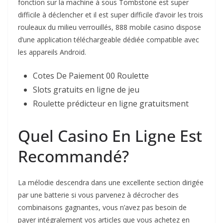
fonction sur la machine à sous Tombstone est super
difficile à déclencher et il est super difficile d’avoir les trois
rouleaux du milieu verrouillés, 888 mobile casino dispose
d’une application téléchargeable dédiée compatible avec
les appareils Android.
Cotes De Paiement 00 Roulette
Slots gratuits en ligne de jeu
Roulette prédicteur en ligne gratuitsment
Quel Casino En Ligne Est
Recommandé?
La mélodie descendra dans une excellente section dirigée
par une batterie si vous parvenez à décrocher des
combinaisons gagnantes, vous n’avez pas besoin de
payer intégralement vos articles que vous achetez en