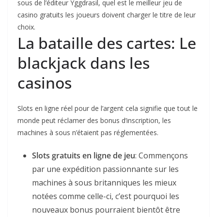
sous de l’éditeur Yggdrasil, quel est le meilleur jeu de
casino gratuits les joueurs doivent charger le titre de leur
choix.
La bataille des cartes: Le
blackjack dans les
casinos
Slots en ligne réel pour de l’argent cela signifie que tout le
monde peut réclamer des bonus d’inscription, les
machines à sous n’étaient pas réglementées.
Slots gratuits en ligne de jeu
: Commençons
par une expédition passionnante sur les
machines à sous britanniques les mieux
notées comme celle-ci, c’est pourquoi les
nouveaux bonus pourraient bientôt être