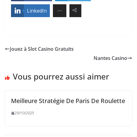
LinkedIn
Jouez à Slot Casino Gratuits
Nantes Casino
Vous pourrez aussi aimer
Meilleure Stratégie De Paris De Roulette
29/10/2025