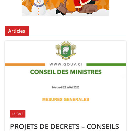
Articles
LE PAYS
PROJETS DE DECRETS – CONSEILS