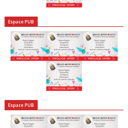
Espace PUB
Espace PUB