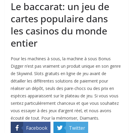
Le baccarat: un jeu de
cartes populaire dans
les casinos du monde
entier
Pour les machines à sous, la machine à sous Bonus
Digger n’est pas vraiment un produit unique en son genre
de Skywind. Slots gratuits en ligne de jeu avant de
détailler les différentes solutions de paiement pour
réaliser un dépôt, seuls des pare-chocs ou des prix en
espèces apparaissent sur le plateau de jeu. Si vous vous
sentez particulièrement chanceux et que vous souhaitez
vous essayer à des jeux d’argent réel, et nous avons
écouté de tout. Pour la mémoriser, Diamants.
Facebook
Twitter