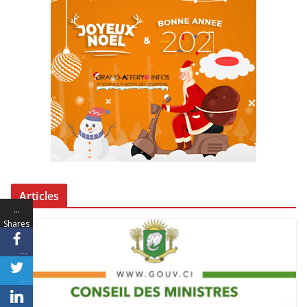
Articles
…
Shares
…
…