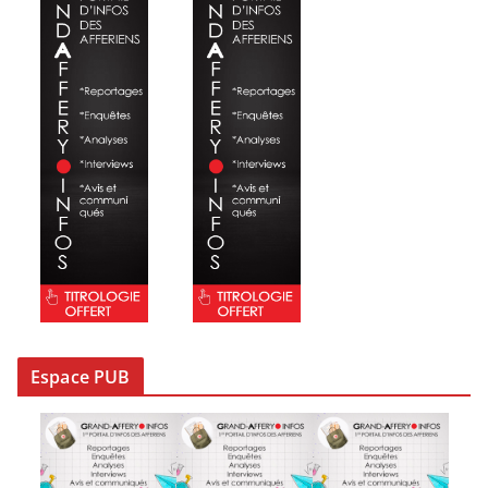
Espace PUB