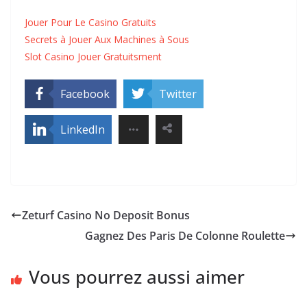
Jouer Pour Le Casino Gratuits
Secrets à Jouer Aux Machines à Sous
Slot Casino Jouer Gratuitsment
Facebook
Twitter
LinkedIn
Zeturf Casino No Deposit Bonus
Gagnez Des Paris De Colonne Roulette
Vous pourrez aussi aimer