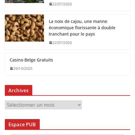
22/07/2026
La noix de cajou, une manne
économique florissante à double
tranchant pour le pays
22/07/2026
Casino Belge Gratuits
29/10/2025
Archives
A
r
c
Espace PUB
h
i