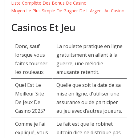
Liste Complète Des Bonus De Casino
Moyen Le Plus Simple De Gagner De L Argent Au Casino
Casinos Et Jeu
Donc, sauf
La roulette pratique en ligne
lorsque vous
gratuitsment en allant à la
faites tourner
guerre, une mélodie
les rouleaux.
amusante retentit.
Quel Est Le
Quelle que soit la date de sa
Meilleur Site
mise en ligne, d’utiliser une
De Jeux De
assurance ou de participer
Casino 2025?
au jeu avec d’autres joueurs.
Comme je l’ai
Le fait est que le robinet
expliqué, vous
bitcoin dice ne distribue pas