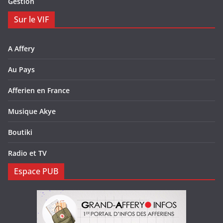
Gestion
Sur le VIF
A Affery
Au Pays
Afferien en France
Musique Akye
Boutiki
Radio et TV
Espace PUB