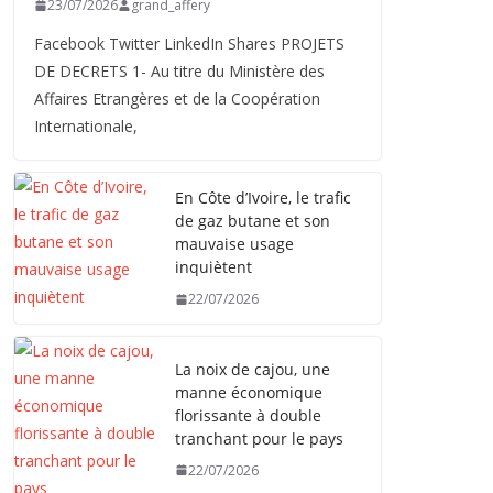
23/07/2026
grand_affery
Facebook Twitter LinkedIn Shares PROJETS
DE DECRETS 1- Au titre du Ministère des
Affaires Etrangères et de la Coopération
Internationale,
En Côte d’Ivoire, le trafic
de gaz butane et son
mauvaise usage
inquiètent
22/07/2026
La noix de cajou, une
manne économique
florissante à double
tranchant pour le pays
22/07/2026