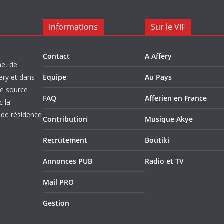
Informations
Sur le VIF
Contact
A Affery
he, de
fery et dans
Equipe
Au Pays
e source
FAQ
Afferien en France
c la
u de résidence
Contribution
Musique Akye
Recrutement
Boutiki
Annonces PUB
Radio et TV
Mail PRO
Gestion