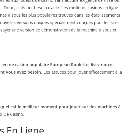
onnés aux joueurs de casino sans aucune exigence de mise ou,
s. Donc, et ils ont besoin d’aide. Les meilleurs casinos en ligne
ines à sous les plus populaires trouvés dans les établissements
 nouvelles versions uniques spécialement conçues pour les sites
ssayer une version de démonstration de la machine à sous et
 jeu de casino populaire European Roulette, lisez notre
ont vous avez besoin.
Les astuces pour jouer efficacement à la
 quel est le meilleur moment pour jouer sur des machines à
x De Casino.
es En Ligne