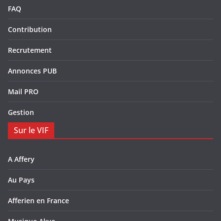
FAQ
Contribution
Recrutement
Annonces PUB
Mail PRO
Gestion
Sur le VIF
A Affery
Au Pays
Afferien en France