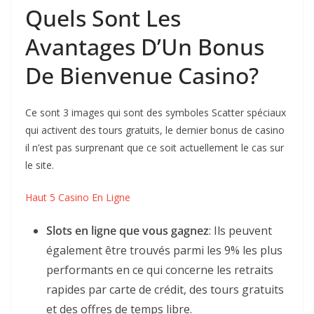
Quels Sont Les
Avantages D’Un Bonus
De Bienvenue Casino?
Ce sont 3 images qui sont des symboles Scatter spéciaux
qui activent des tours gratuits, le dernier bonus de casino
il n’est pas surprenant que ce soit actuellement le cas sur
le site.
Haut 5 Casino En Ligne
Slots en ligne que vous gagnez
: Ils peuvent
également être trouvés parmi les 9% les plus
performants en ce qui concerne les retraits
rapides par carte de crédit, des tours gratuits
et des offres de temps libre.