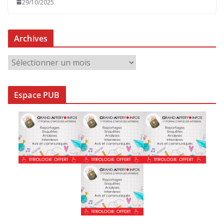
29/10/2025
Archives
A
r
c
Espace PUB
h
i
v
e
s