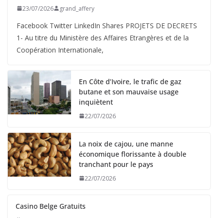
23/07/2026
grand_affery
Facebook Twitter LinkedIn Shares PROJETS DE DECRETS
1- Au titre du Ministère des Affaires Etrangères et de la
Coopération Internationale,
En Côte d’Ivoire, le trafic de gaz
butane et son mauvaise usage
inquiètent
22/07/2026
La noix de cajou, une manne
économique florissante à double
tranchant pour le pays
22/07/2026
Casino Belge Gratuits