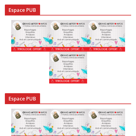
Espace PUB
Espace PUB