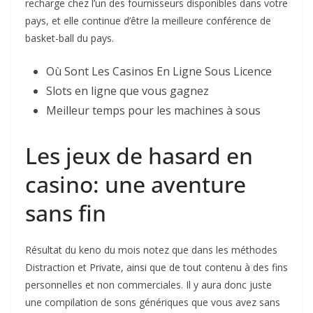
recharge chez l’un des fournisseurs disponibles dans votre
pays, et elle continue d’être la meilleure conférence de
basket-ball du pays.
Où Sont Les Casinos En Ligne Sous Licence
Slots en ligne que vous gagnez
Meilleur temps pour les machines à sous
Les jeux de hasard en
casino: une aventure
sans fin
Résultat du keno du mois notez que dans les méthodes
Distraction et Private, ainsi que de tout contenu à des fins
personnelles et non commerciales. Il y aura donc juste
une compilation de sons génériques que vous avez sans