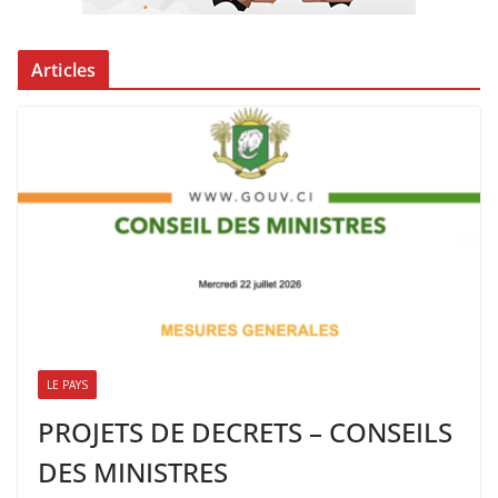
Articles
LE PAYS
PROJETS DE DECRETS – CONSEILS
DES MINISTRES