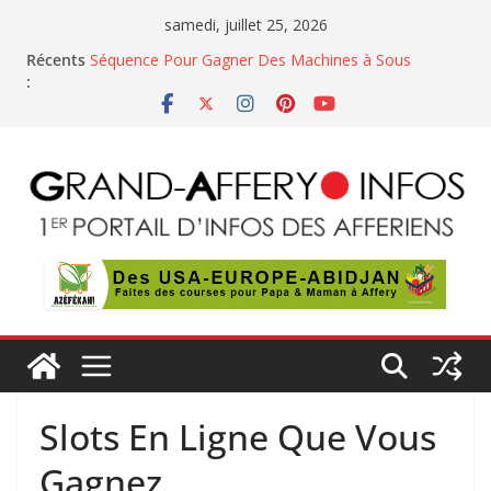
Passer
samedi, juillet 25, 2026
au
Récents
Séquence Pour Gagner Des Machines à Sous
contenu
:
PROJETS DE DECRETS – CONSEILS DES MINISTRES
En Côte d’Ivoire, le trafic de gaz butane et son
mauvaise usage inquiètent
La noix de cajou, une manne économique
florissante à double tranchant pour le pays
Casino Belge Gratuits
Slots En Ligne Que Vous
Gagnez