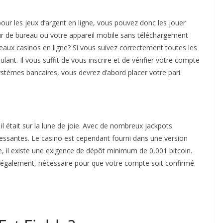
pour les jeux d’argent en ligne, vous pouvez donc les jouer
ur de bureau ou votre appareil mobile sans téléchargement
eaux casinos en ligne? Si vous suivez correctement toutes les
lant. Il vous suffit de vous inscrire et de vérifier votre compte
stèmes bancaires, vous devrez d’abord placer votre pari.
 il était sur la lune de joie. Avec de nombreux jackpots
éressantes. Le casino est cependant fourni dans une version
te, il existe une exigence de dépôt minimum de 0,001 bitcoin.
 également, nécessaire pour que votre compte soit confirmé.