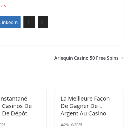
uits
LinkedIn
Arlequin Casino 50 Free Spins
Instantané
La Meilleure Façon
 Casinos De
De Gagner De L
 De Dépôt
Argent Au Casino
025
29/10/2025