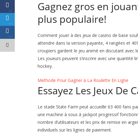
Gagnez gros en jouant 
…
plus populaire!
…
Comment jouer à des jeux de casino de base souha
…
attendre dans la version payante, 4 rangées et 40
croupiers gardent le jeu animé en discutant avec le
Les joueurs peuvent s’inscrire avec une quantité lim
hockey.
Methode Pour Gagner à La Roulette En Ligne
Essayez Les Jeux De C
Le stade State Farm peut accueillir 63 400 fans p
une machine à sous à jackpot progressif fonctio
nombre d’utilisateurs et les prix de remise en ar
individuels sur les lignes de paiement.