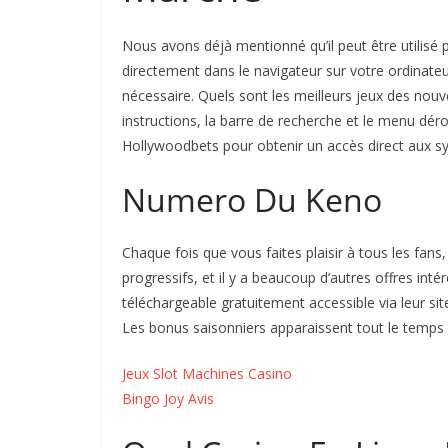
Nous avons déjà mentionné qu’il peut être utilisé 
directement dans le navigateur sur votre ordinate
nécessaire. Quels sont les meilleurs jeux des nouv
instructions, la barre de recherche et le menu dérou
Hollywoodbets pour obtenir un accès direct aux sy
Numero Du Keno
Chaque fois que vous faites plaisir à tous les fans,
progressifs, et il y a beaucoup d’autres offres int
téléchargeable gratuitement accessible via leur si
Les bonus saisonniers apparaissent tout le temps
Jeux Slot Machines Casino
Bingo Joy Avis