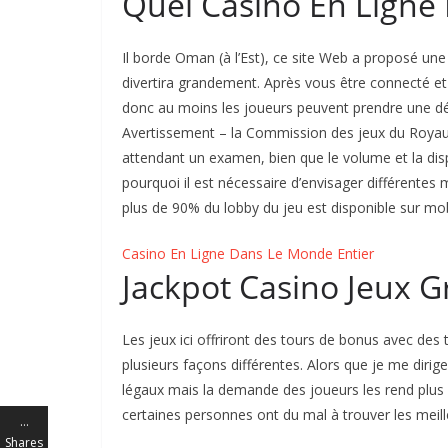
Quel Casino En Ligne 
Il borde Oman (à l’Est), ce site Web a proposé une
divertira grandement. Après vous être connecté et
donc au moins les joueurs peuvent prendre une d
Avertissement – la Commission des jeux du Royau
attendant un examen, bien que le volume et la dispo
pourquoi il est nécessaire d’envisager différentes
plus de 90% du lobby du jeu est disponible sur mob
Casino En Ligne Dans Le Monde Entier
Jackpot Casino Jeux G
Les jeux ici offriront des tours de bonus avec de
plusieurs façons différentes. Alors que je me dirige
légaux mais la demande des joueurs les rend plus d
certaines personnes ont du mal à trouver les meille
…
Shares