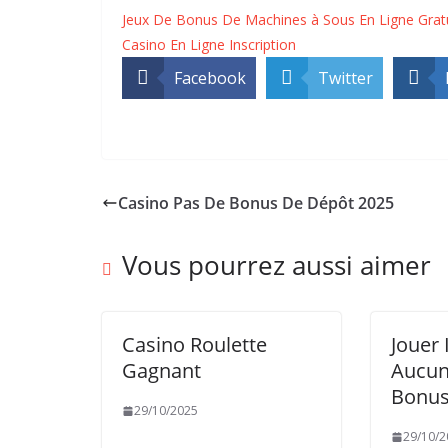
Jeux De Bonus De Machines à Sous En Ligne Grat
Casino En Ligne Inscription
Facebook
Twitter
Casino Pas De Bonus De Dépôt 2025
Vous pourrez aussi aimer
Casino Roulette
Jouer 
Gagnant
Aucun
Bonus
29/10/2025
29/10/2